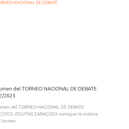
ina
ina
Página
Página
Página
Página
Página
Página
Página
Página
Página
Página
Página
Página
Página
Página
Página
Página
Página
Página
Página
Página
Página
umen del TORNEO NACIONAL DE DEBATE
2/2023
umen del TORNEO NACIONAL DE DEBATE
/2023 JESUITAS ZARAGOZA consigue la victoria
l torneo