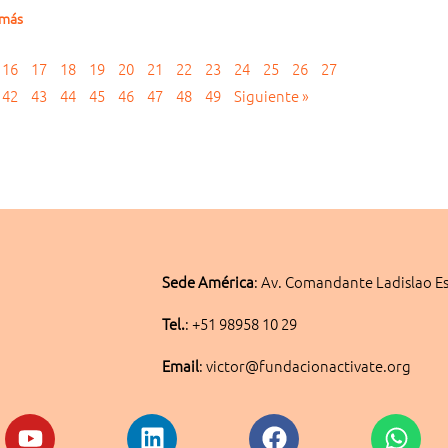
 más
16
17
18
19
20
21
22
23
24
25
26
27
42
43
44
45
46
47
48
49
Siguiente »
Sede América
:
Av. Comandante Ladislao Es
Tel.
: +51 98958 10 29
Email
: victor@fundacionactivate.org
am
Youtube
Linkedin
Facebook
Wha