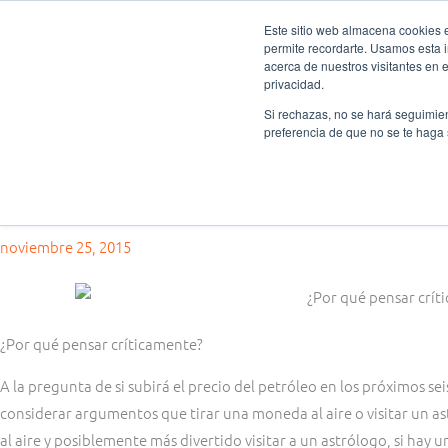
Ir
Este sitio web almacena cookies en
al
permite recordarte. Usamos esta i
Fundación Actívate
Quié
contenido
acerca de nuestros visitantes en 
privacidad.
Si rechazas, no se hará seguimien
preferencia de que no se te haga
Pensamiento crítico
¿Por qué pensar críticamente?
noviembre 25, 2015
¿Por qué pensar críticamente?
A la pregunta de si subirá el precio del petróleo en los próximos 
considerar argumentos que tirar una moneda al aire o visitar un 
al aire y posiblemente más divertido visitar a un astrólogo, si h