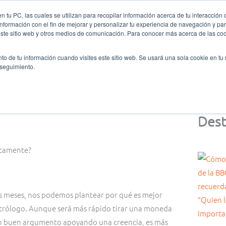
 tu PC, las cuales se utilizan para recopilar información acerca de tu interacción 
nformación con el fin de mejorar y personalizar tu experiencia de navegación y par
nes somos
Ligas y Torneos
Formación
Oratoria
este sitio web y otros medios de comunicación. Para conocer más acerca de las cook
to de tu información cuando visites este sitio web. Se usará una sola cookie en tu
 seguimiento.
Dest
seis meses, nos podemos plantear por qué es mejor
astrólogo. Aunque será más rápido tirar una moneda
ay un buen argumento apoyando una creencia, es más