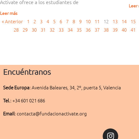
Activate ofrece a los estudiantes de
Leer
Leer más
« Anterior
1
2
3
4
5
6
7
8
9
10
11
12
13
14
15
28
29
30
31
32
33
34
35
36
37
38
39
40
41
Encuéntranos
Sede
Europa
:
Avenida Baleares, 34, 2º, puerta 5, Valencia
Tel
.: +34 601 021 686
Email
: contacta@fundacionactivate.org
Instagr