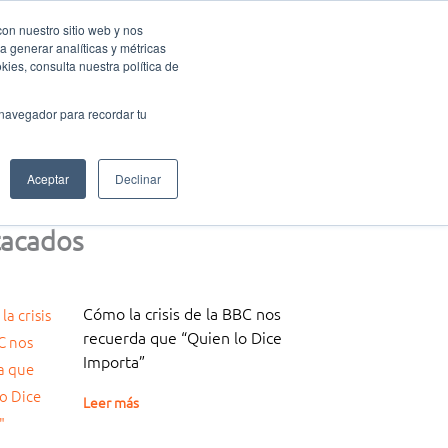
con nuestro sitio web y nos
a generar analíticas y métricas
Eventos Activa-t
Blog
Contacto
Mi cuenta
ies, consulta nuestra política de
 navegador para recordar tu
Aceptar
Declinar
acados
Cómo la crisis de la BBC nos
recuerda que “Quien lo Dice
Importa”
Leer más