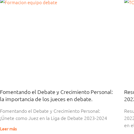
Página
Página
Página
Página
Página
Página
Página
Página
Página
Página
Página
Página
Página
Página
Página
Página
Página
Página
Página
Página
Página
Página
Página
Página
Página
Página
Pág
Pág
Fomentando el Debate y Crecimiento Personal:
Res
la importancia de los jueces en debate.
202
Fomentando el Debate y Crecimiento Personal:
Res
¡Únete como Juez en la Liga de Debate 2023-2024
2022
en e
Leer más