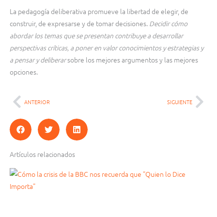
La pedagogía deliberativa promueve la libertad de elegir, de
construir, de expresarse y de tomar decisiones.
Decidir cómo
abordar los temas que se presentan contribuye a desarrollar
perspectivas críticas, a poner en valor conocimientos y estrategias y
a pensar y deliberar
sobre los mejores argumentos y las mejores
opciones.
ANTERIOR
SIGUIENTE
Ant
Sig
Artículos relacionados
Página
Página
Página
Página
Página
Página
Página
Página
Página
Página
Página
Página
Página
Página
Página
Página
Página
Página
Página
Página
Página
Página
Página
Página
Página
Página
Página
Página
Página
Página
Página
Página
Página
Página
Página
Página
Página
Página
Página
Página
Página
Página
Página
Página
Página
Página
Pág
Pág
Pág