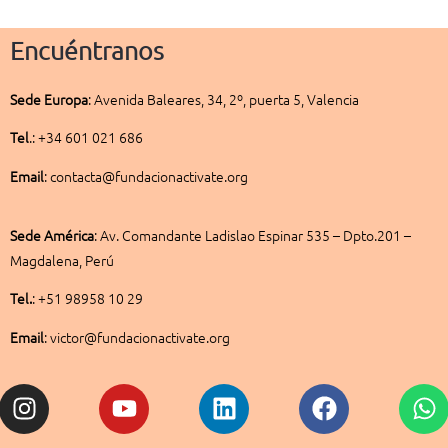
Encuéntranos
Sede
Europa
:
Avenida Baleares, 34, 2º, puerta 5, Valencia
Tel
.: +34 601 021 686
Email
: contacta@fundacionactivate.org
Sede América
:
Av. Comandante Ladislao Espinar 535 – Dpto.201 –
Magdalena, Perú
Tel.
: +51 98958 10 29
Email
: victor@fundacionactivate.org
Instagram
Youtube
Linkedin
Facebook
W