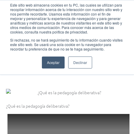
Ir
MAI
Este sitio web almacena cookies en tu PC, las cuales se utilizan para
recopilar información acerca de tu interacción con nuestro sitio web y
al
nos permite recordarte. Usamos esta información con el fin de
MEN
Fundación Actívate
contenido
mejorar y personalizar tu experiencia de navegación y para generar
analíticas y métricas acerca de nuestros visitantes en este sitio web y
otros medios de comunicación. Para conocer más acerca de las
cookies, consulta nuestra política de privacidad.
Si rechazas, no se hará seguimiento de tu información cuando visites
este sitio web. Se usará una sola cookie en tu navegador para
¡Introduce el debate en el aula!
recordar tu preferencia de que no se te haga seguimiento.
¿Qué es la pedagogía deliberativa?
Aceptar
Declinar
noviembre 20, 2015
¿Qué es la pedagogía deliberativa?