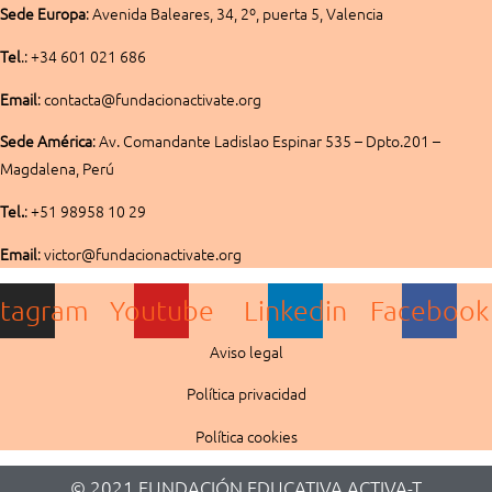
Sede
Europa
:
Avenida Baleares, 34, 2º, puerta 5, Valencia
Tel
.: +34 601 021 686
Email
: contacta@fundacionactivate.org
Sede América
:
Av. Comandante Ladislao Espinar 535 – Dpto.201 –
Magdalena, Perú
Tel.
: +51 98958 10 29
Email
: victor@fundacionactivate.org
stagram
Youtube
Linkedin
Facebook
Aviso legal
Política privacidad
Política cookies
© 2021 FUNDACIÓN EDUCATIVA ACTIVA-T​