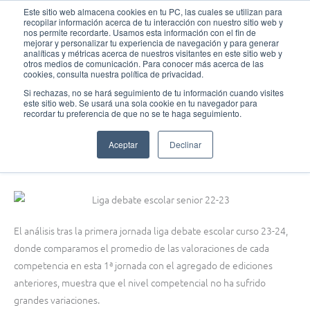
Ir
MAI
Este sitio web almacena cookies en tu PC, las cuales se utilizan para
recopilar información acerca de tu interacción con nuestro sitio web y
al
nos permite recordarte. Usamos esta información con el fin de
MEN
Fundación Actívate
contenido
mejorar y personalizar tu experiencia de navegación y para generar
analíticas y métricas acerca de nuestros visitantes en este sitio web y
otros medios de comunicación. Para conocer más acerca de las
cookies, consulta nuestra política de privacidad.
Si rechazas, no se hará seguimiento de tu información cuando visites
este sitio web. Se usará una sola cookie en tu navegador para
Debate
,
Ligas y torneos de debate
recordar tu preferencia de que no se te haga seguimiento.
Análisis tras la 1ª jornada de la Liga Debate Escolar curso 23-24
Aceptar
Declinar
febrero 8, 2024
El análisis tras la primera jornada liga debate escolar curso 23-24,
donde comparamos el promedio de las valoraciones de cada
competencia en esta 1ª jornada con el agregado de ediciones
anteriores, muestra que el nivel competencial no ha sufrido
grandes variaciones.