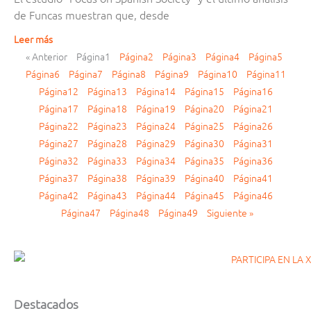
de Funcas muestran que, desde
Leer más
« Anterior
Página
1
Página
2
Página
3
Página
4
Página
5
Página
6
Página
7
Página
8
Página
9
Página
10
Página
11
Página
12
Página
13
Página
14
Página
15
Página
16
Página
17
Página
18
Página
19
Página
20
Página
21
Página
22
Página
23
Página
24
Página
25
Página
26
Página
27
Página
28
Página
29
Página
30
Página
31
Página
32
Página
33
Página
34
Página
35
Página
36
Página
37
Página
38
Página
39
Página
40
Página
41
Página
42
Página
43
Página
44
Página
45
Página
46
Página
47
Página
48
Página
49
Siguiente »
Destacados