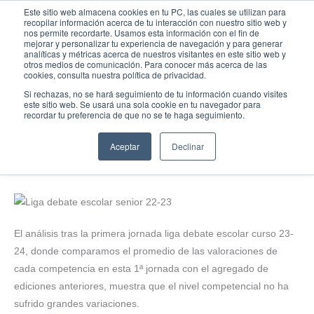
Ir
MAI
Este sitio web almacena cookies en tu PC, las cuales se utilizan para
recopilar información acerca de tu interacción con nuestro sitio web y
al
nos permite recordarte. Usamos esta información con el fin de
ME
Fundación Actívate
mejorar y personalizar tu experiencia de navegación y para generar
contenido
analíticas y métricas acerca de nuestros visitantes en este sitio web y
otros medios de comunicación. Para conocer más acerca de las
cookies, consulta nuestra política de privacidad.
Si rechazas, no se hará seguimiento de tu información cuando visites
este sitio web. Se usará una sola cookie en tu navegador para
Debate
,
Ligas y torneos de debate
recordar tu preferencia de que no se te haga seguimiento.
Análisis tras la 1ª jornada de la Liga Debate Escolar curso 23-24
Aceptar
Declinar
febrero 8, 2024
El análisis tras la primera jornada liga debate escolar curso 23-
24, donde comparamos el promedio de las valoraciones de
cada competencia en esta 1ª jornada con el agregado de
ediciones anteriores, muestra que el nivel competencial no ha
sufrido grandes variaciones.