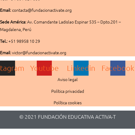
Email
: contacta@fundacionactivate.org
Sede América
:
Av. Comandante Ladislao Espinar 535 – Dpto.201 –
Magdalena, Perú
Tel.
: +51 98958 10 29
Email
: victor@fundacionactivate.org
stagram
Youtube
Linkedin
Facebook
Aviso legal
Política privacidad
Política cookies
© 2021 FUNDACIÓN EDUCATIVA ACTIVA-T​