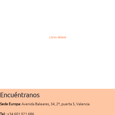
Libros debate
Encuéntranos
Sede
Europa
:
Avenida Baleares, 34, 2º, puerta 5, Valencia
Tel
.: +34 601 021 686