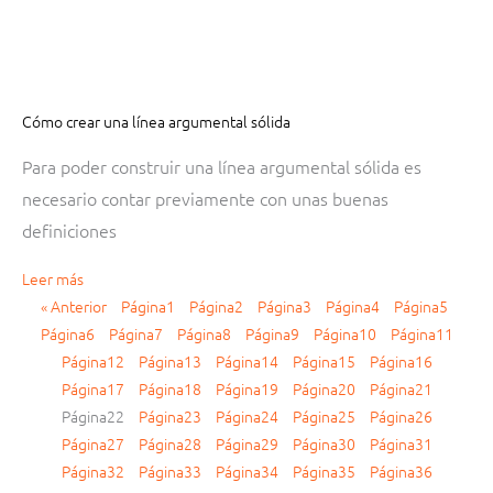
Cómo crear una línea argumental sólida
Para poder construir una línea argumental sólida es
necesario contar previamente con unas buenas
definiciones
Leer más
« Anterior
Página
1
Página
2
Página
3
Página
4
Página
5
Página
6
Página
7
Página
8
Página
9
Página
10
Página
11
Página
12
Página
13
Página
14
Página
15
Página
16
Página
17
Página
18
Página
19
Página
20
Página
21
Página
22
Página
23
Página
24
Página
25
Página
26
Página
27
Página
28
Página
29
Página
30
Página
31
Página
32
Página
33
Página
34
Página
35
Página
36