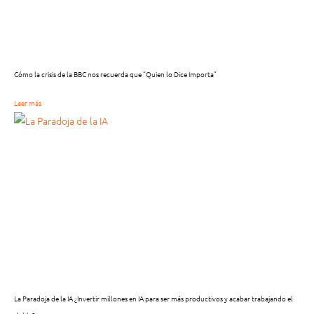
Cómo la crisis de la BBC nos recuerda que “Quien lo Dice Importa”
Leer más
La Paradoja de la IA ¿Invertir millones en IA para ser más productivos y acabar trabajando el