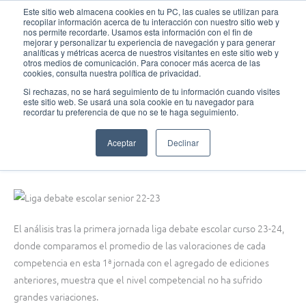
Ir
MAI
Este sitio web almacena cookies en tu PC, las cuales se utilizan para
recopilar información acerca de tu interacción con nuestro sitio web y
al
nos permite recordarte. Usamos esta información con el fin de
MEN
Fundación Actívate
contenido
mejorar y personalizar tu experiencia de navegación y para generar
analíticas y métricas acerca de nuestros visitantes en este sitio web y
otros medios de comunicación. Para conocer más acerca de las
cookies, consulta nuestra política de privacidad.
Si rechazas, no se hará seguimiento de tu información cuando visites
este sitio web. Se usará una sola cookie en tu navegador para
Debate
,
Ligas y torneos de debate
recordar tu preferencia de que no se te haga seguimiento.
Análisis tras la 1ª jornada de la Liga Debate Escolar curso 23-24
Aceptar
Declinar
febrero 8, 2024
El análisis tras la primera jornada liga debate escolar curso 23-24,
donde comparamos el promedio de las valoraciones de cada
competencia en esta 1ª jornada con el agregado de ediciones
anteriores, muestra que el nivel competencial no ha sufrido
grandes variaciones.