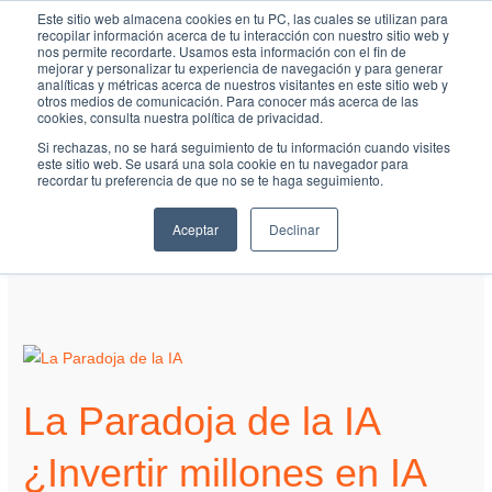
Ir
MAI
Este sitio web almacena cookies en tu PC, las cuales se utilizan para
recopilar información acerca de tu interacción con nuestro sitio web y
al
nos permite recordarte. Usamos esta información con el fin de
ME
Fundación Actívate
mejorar y personalizar tu experiencia de navegación y para generar
contenido
analíticas y métricas acerca de nuestros visitantes en este sitio web y
otros medios de comunicación. Para conocer más acerca de las
cookies, consulta nuestra política de privacidad.
Si rechazas, no se hará seguimiento de tu información cuando visites
este sitio web. Se usará una sola cookie en tu navegador para
recordar tu preferencia de que no se te haga seguimiento.
Pensamiento crítico
Aceptar
Declinar
La
Paradoja
La Paradoja de la IA
de
la
¿Invertir millones en IA
IA