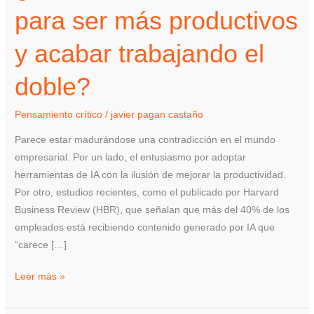
¿Invertir
para ser más productivos
millones
en
y acabar trabajando el
IA
para
doble?
ser
más
Pensamiento crítico
/
javier pagan castaño
productivos
Parece estar madurándose una contradicción en el mundo
y
empresarial. Por un lado, el entusiasmo por adoptar
acabar
herramientas de IA con la ilusión de mejorar la productividad.
trabajando
Por otro, estudios recientes, como el publicado por Harvard
el
Business Review (HBR), que señalan que más del 40% de los
doble?
empleados está recibiendo contenido generado por IA que
“carece […]
Leer más »