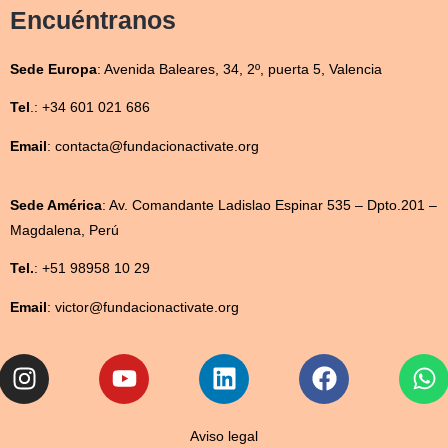
Encuéntranos
Sede
Europa
:
Avenida Baleares, 34, 2º, puerta 5, Valencia
Tel
.: +34 601 021 686
Email
: contacta@fundacionactivate.org
Sede América
:
Av. Comandante Ladislao Espinar 535 – Dpto.201 –
Magdalena, Perú
Tel.
: +51 98958 10 29
Email
: victor@fundacionactivate.org
Instagram
Youtube
Linkedin
Facebook
W
Aviso legal