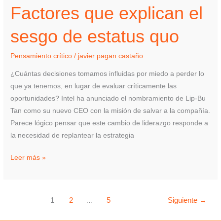
Factores que explican el
explican
el
sesgo de estatus quo
sesgo
de
Pensamiento crítico
/
javier pagan castaño
estatus
quo
¿Cuántas decisiones tomamos influidas por miedo a perder lo
que ya tenemos, en lugar de evaluar críticamente las
oportunidades? Intel ha anunciado el nombramiento de Lip-Bu
Tan como su nuevo CEO con la misión de salvar a la compañía.
Parece lógico pensar que este cambio de liderazgo responde a
la necesidad de replantear la estrategia
Leer más »
1
2
…
5
Siguiente
→