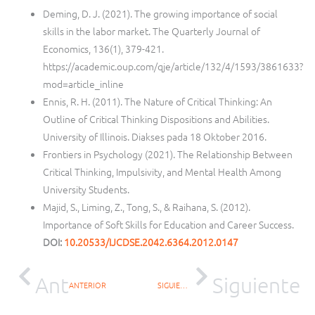
Deming, D. J. (2021). The growing importance of social
skills in the labor market. The Quarterly Journal of
Economics, 136(1), 379-421.
https://academic.oup.com/qje/article/132/4/1593/3861633?
mod=article_inline
Ennis, R. H. (2011). The Nature of Critical Thinking: An
Outline of Critical Thinking Dispositions and Abilities.
University of Illinois. Diakses pada 18 Oktober 2016.
Frontiers in Psychology (2021). The Relationship Between
Critical Thinking, Impulsivity, and Mental Health Among
University Students.
Majid, S., Liming, Z., Tong, S., & Raihana, S. (2012).
Importance of Soft Skills for Education and Career Success.
DOI:
10.20533/IJCDSE.2042.6364.2012.0147
Ant
Siguiente
ANTERIOR
SIGUIENTE