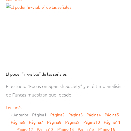
El poder “in-visible” de las señales
El estudio “Focus on Spanish Society” y el último análisis
de Funcas muestran que, desde
Leer más
« Anterior
Página
1
Página
2
Página
3
Página
4
Página
5
Página
6
Página
7
Página
8
Página
9
Página
10
Página
11
Página
12
Página
13
Página
14
Página
15
Página
16