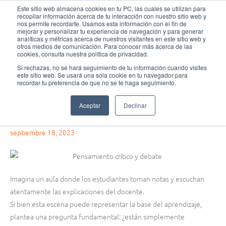
Ir
MAI
Este sitio web almacena cookies en tu PC, las cuales se utilizan para
recopilar información acerca de tu interacción con nuestro sitio web y
al
nos permite recordarte. Usamos esta información con el fin de
MEN
Fundación Actívate
contenido
mejorar y personalizar tu experiencia de navegación y para generar
analíticas y métricas acerca de nuestros visitantes en este sitio web y
otros medios de comunicación. Para conocer más acerca de las
cookies, consulta nuestra política de privacidad.
Si rechazas, no se hará seguimiento de tu información cuando visites
este sitio web. Se usará una sola cookie en tu navegador para
Debate
,
Pensamiento crítico
,
Sin
recordar tu preferencia de que no se te haga seguimiento.
categoría
Aceptar
Declinar
Por qué conocer las habilidades de pensamiento crítico
septiembre 18, 2023
Imagina un aula donde los estudiantes toman notas y escuchan
atentamente las explicaciones del docente.
Si bien esta escena puede representar la base del aprendizaje,
plantea una pregunta fundamental: ¿están simplemente