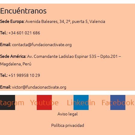
Encuéntranos
Sede
Europa
:
Avenida Baleares, 34, 2º, puerta 5, Valencia
Tel
.: +34 601 021 686
Email
: contacta@fundacionactivate.org
Sede América
:
Av. Comandante Ladislao Espinar 535 – Dpto.201 –
Magdalena, Perú
Tel.
: +51 98958 10 29
Email
: victor@fundacionactivate.org
stagram
Youtube
Linkedin
Facebook
Aviso legal
Política privacidad