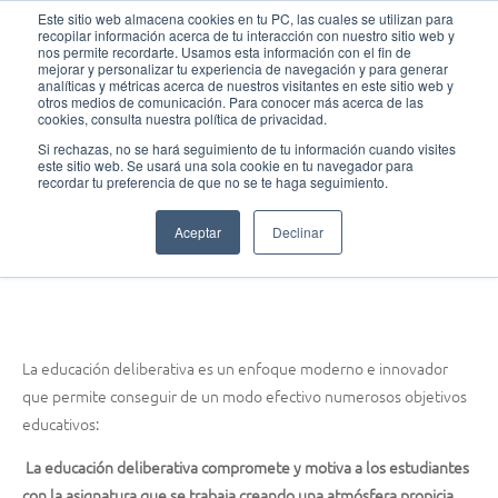
Ir
MAI
Este sitio web almacena cookies en tu PC, las cuales se utilizan para
recopilar información acerca de tu interacción con nuestro sitio web y
al
nos permite recordarte. Usamos esta información con el fin de
MEN
Fundación Actívate
contenido
mejorar y personalizar tu experiencia de navegación y para generar
analíticas y métricas acerca de nuestros visitantes en este sitio web y
otros medios de comunicación. Para conocer más acerca de las
cookies, consulta nuestra política de privacidad.
Si rechazas, no se hará seguimiento de tu información cuando visites
este sitio web. Se usará una sola cookie en tu navegador para
¡Introduce el debate en el aula!
recordar tu preferencia de que no se te haga seguimiento.
Objetivos de la Pedagogía Deliberativa
Aceptar
Declinar
agosto 21, 2014
La educación deliberativa es un enfoque moderno e innovador
que permite conseguir de un modo efectivo numerosos objetivos
educativos:
La educación deliberativa compromete y motiva a los estudiantes
con la asignatura que se trabaja creando una atmósfera propicia