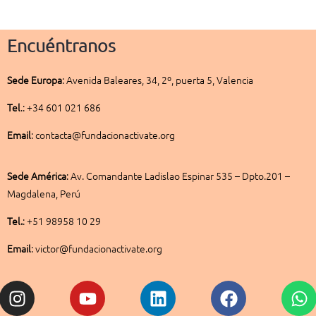
Encuéntranos
Sede
Europa
:
Avenida Baleares, 34, 2º, puerta 5, Valencia
Tel
.: +34 601 021 686
Email
: contacta@fundacionactivate.org
Sede América
:
Av. Comandante Ladislao Espinar 535 – Dpto.201 –
Magdalena, Perú
Tel.
: +51 98958 10 29
Email
: victor@fundacionactivate.org
Instagram
Youtube
Linkedin
Facebook
W