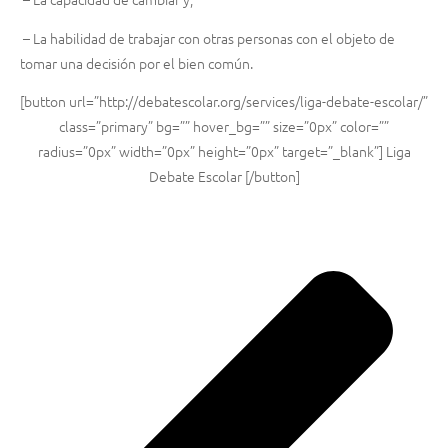
– La habilidad de trabajar con otras personas con el objeto de
tomar una decisión por el bien común.
[button url=”http://debatescolar.org/services/liga-debate-escolar/”
class=”primary” bg=”” hover_bg=”” size=”0px” color=””
radius=”0px” width=”0px” height=”0px” target=”_blank”] Liga
Debate Escolar [/button]
An
Sig