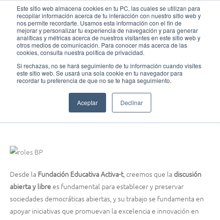
Ir
MAI
Este sitio web almacena cookies en tu PC, las cuales se utilizan para
recopilar información acerca de tu interacción con nuestro sitio web y
al
nos permite recordarte. Usamos esta información con el fin de
MEN
Fundación Actívate
contenido
mejorar y personalizar tu experiencia de navegación y para generar
analíticas y métricas acerca de nuestros visitantes en este sitio web y
otros medios de comunicación. Para conocer más acerca de las
cookies, consulta nuestra política de privacidad.
Si rechazas, no se hará seguimiento de tu información cuando visites
este sitio web. Se usará una sola cookie en tu navegador para
Liga de debate
recordar tu preferencia de que no se te haga seguimiento.
La pedagogía deliberativa y la liga de debate escolar
Aceptar
Declinar
agosto 21, 2014
Desde la
Fundación Educativa Activa-t
, creemos que la
discusión
abierta y libre
es fundamental para establecer y preservar
sociedades democráticas abiertas, y su trabajo se fundamenta en
apoyar iniciativas que promuevan la excelencia e innovación en