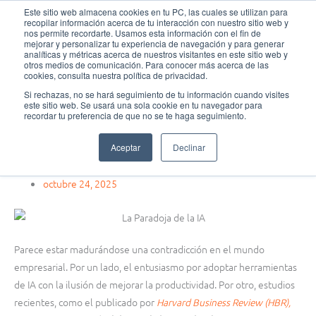
Ir
MAI
Este sitio web almacena cookies en tu PC, las cuales se utilizan para
recopilar información acerca de tu interacción con nuestro sitio web y
al
nos permite recordarte. Usamos esta información con el fin de
MEN
Fundación Actívate
contenido
mejorar y personalizar tu experiencia de navegación y para generar
analíticas y métricas acerca de nuestros visitantes en este sitio web y
otros medios de comunicación. Para conocer más acerca de las
cookies, consulta nuestra política de privacidad.
Si rechazas, no se hará seguimiento de tu información cuando visites
este sitio web. Se usará una sola cookie en tu navegador para
Pensamiento crítico
recordar tu preferencia de que no se te haga seguimiento.
La Paradoja de la IA ¿Invertir millones en IA para ser más
Aceptar
Declinar
productivos y acabar trabajando el doble?
octubre 24, 2025
Parece estar madurándose una contradicción en el mundo
empresarial. Por un lado, el entusiasmo por adoptar herramientas
de IA con la ilusión de mejorar la productividad. Por otro, estudios
recientes, como el publicado por
Harvard Business Review (HBR),