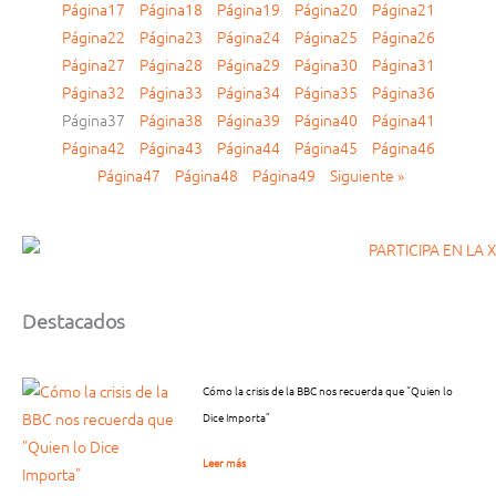
Página
17
Página
18
Página
19
Página
20
Página
21
Página
22
Página
23
Página
24
Página
25
Página
26
Página
27
Página
28
Página
29
Página
30
Página
31
Página
32
Página
33
Página
34
Página
35
Página
36
Página
37
Página
38
Página
39
Página
40
Página
41
Página
42
Página
43
Página
44
Página
45
Página
46
Página
47
Página
48
Página
49
Siguiente »
Destacados
Cómo la crisis de la BBC nos recuerda que “Quien lo
Dice Importa”
Leer más