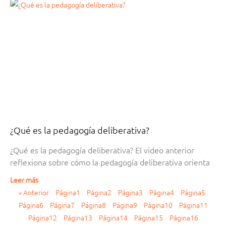
¿Qué es la pedagogía deliberativa?
¿Qué es la pedagogía deliberativa? El video anterior
reflexiona sobre cómo la pedagogía deliberativa orienta
Leer más
« Anterior
Página
1
Página
2
Página
3
Página
4
Página
5
Página
6
Página
7
Página
8
Página
9
Página
10
Página
11
Página
12
Página
13
Página
14
Página
15
Página
16