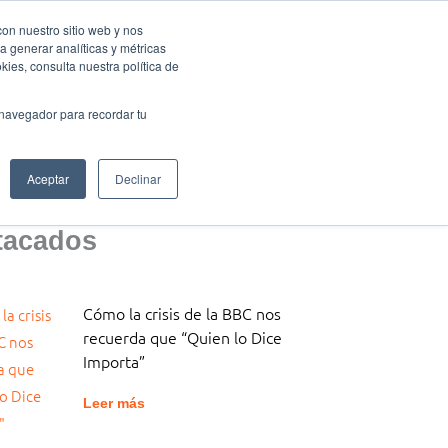
con nuestro sitio web y nos
a generar analíticas y métricas
Eventos Activa-t
Blog
Contacto
Mi cuenta
ies, consulta nuestra política de
 navegador para recordar tu
Aceptar
Declinar
tacados
Cómo la crisis de la BBC nos
recuerda que “Quien lo Dice
Importa”
Leer más