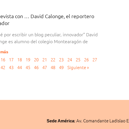
evista con … David Calonge, el reportero
ador
é por escribir un blog peculiar, innovador” David
nge es alumno del colegio Montearagón de
 más
16
17
18
19
20
21
22
23
24
25
26
27
42
43
44
45
46
47
48
49
Siguiente »
:
Av. Comandante Ladislao E
Sede América