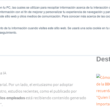
 tu PC, las cuales se utilizan para recopilar información acerca de tu interacción 
nformación con el fin de mejorar y personalizar tu experiencia de navegación y par
es somos
Ligas y Torneos
Formación
Oratoria
este sitio web y otros medios de comunicación. Para conocer más acerca de las cook
to de tu información cuando visites este sitio web. Se usará una sola cookie en tu
 seguimiento.
vos y acabar trabajando el doble?
Des
ial. Por un lado, el entusiasmo por adoptar
otro, estudios recientes, como el publicado por
está recibiendo contenido generado
 los empleados
”.