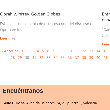
Oprah Winfrey. Golden Globes
Entr
gan
Estos días no se habla de otra cosa que del discurso de
Oprah en los
“Gan
Calo
Leer más
Leer
« Anterior
1
2
3
4
5
6
7
8
9
10
11
12
13
14
15
28
29
30
31
32
33
34
35
36
37
38
39
40
41
Encuéntranos
:
Avenida Baleares, 34, 2º, puerta 5, Valencia
Sede
Europa