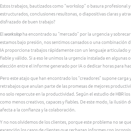
Estos trabajos, bautizados como “workslop” o basura profesional 
estructurados, conclusiones resultonas, o diapositivas claras y atr
disfrazado de buen trabajo?
El
ha encontrado su “mercado” por la urgencia y sobrecar
workslop
estamos bajo presión, nos sentimos cansados o una combinación de
IA proporciona trabajos rápidamente con un lenguaje articulado 
fiable y válido. Si a eso le unimos la urgencia instalada en algunas
elección entre el informe generado por IA o dedicar horas para hace
Pero este atajo que han encontrado los “creadores” supone carga y
retrabajos que anulan parte de las promesas de mejores productivida
no solo repercute en la productividad. Según el estudio de HBR los
como menos creativos, capaces y fiables. De este modo, la ilusión de
afecta a la confianza y la colaboración.
Y no nos olvidemos de los clientes, porque este problema no se qued
excepción los casos de clientes que rechazan informes con inconsis