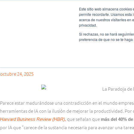
Ir
Este sitio web almacena cookies en
al
permite recordarte. Usamos esta i
Fundación Actívate
Quién
contenido
acerca de nuestros visitantes en 
privacidad.
Si rechazas, no se hará seguimien
preferencia de que no se te haga
Pensamiento crítico
La Paradoja de la IA ¿Invertir millones en IA para ser más producti
octubre 24, 2025
Parece estar madurándose una contradicción en el mundo empresar
herramientas de IA con la ilusión de mejorar la productividad. Por 
que señalan que
Harvard Business Review (HBR),
más del 40% de
por IA que “carece de la sustancia necesaria para avanzar una tarea