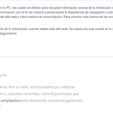
 tu PC, las cuales se utilizan para recopilar información acerca de tu interacción 
nformación con el fin de mejorar y personalizar tu experiencia de navegación y par
nes somos
Ligas y Torneos
Formación
Oratoria
este sitio web y otros medios de comunicación. Para conocer más acerca de las cook
to de tu información cuando visites este sitio web. Se usará una sola cookie en tu
 seguimiento.
vos y acabar trabajando el doble?
ial. Por un lado, el entusiasmo por adoptar
otro, estudios recientes, como el publicado por
os empleados
está recibiendo contenido generado
”.