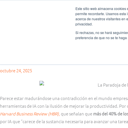
Ir
Este sitio web almacena cookies en
al
permite recordarte. Usamos esta i
Fundación Actívate
Quié
contenido
acerca de nuestros visitantes en 
privacidad.
Si rechazas, no se hará seguimien
preferencia de que no se te haga
Pensamiento crítico
La Paradoja de la IA ¿Invertir millones en IA para ser más producti
octubre 24, 2025
Parece estar madurándose una contradicción en el mundo empresar
herramientas de IA con la ilusión de mejorar la productividad. Por 
Harvard Business Review (HBR),
que señalan que
más del 40% de l
por IA que “carece de la sustancia necesaria para avanzar una tarea