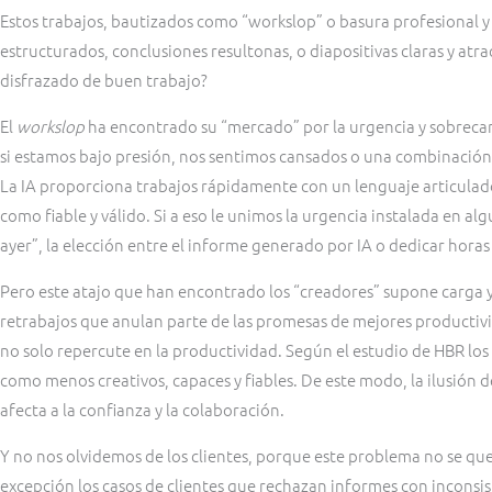
Estos trabajos, bautizados como “workslop” o basura profesional 
estructurados, conclusiones resultonas, o diapositivas claras y atr
disfrazado de buen trabajo?
El
workslop
ha encontrado su “mercado” por la urgencia y sobreca
si estamos bajo presión, nos sentimos cansados o una combinación
La IA proporciona trabajos rápidamente con un lenguaje articulad
como fiable y válido. Si a eso le unimos la urgencia instalada en a
ayer”, la elección entre el informe generado por IA o dedicar horas 
Pero este atajo que han encontrado los “creadores” supone carga y
retrabajos que anulan parte de las promesas de mejores productivida
no solo repercute en la productividad. Según el estudio de HBR los
como menos creativos, capaces y fiables. De este modo, la ilusión de
afecta a la confianza y la colaboración.
Y no nos olvidemos de los clientes, porque este problema no se qued
excepción los casos de clientes que rechazan informes con inconsis