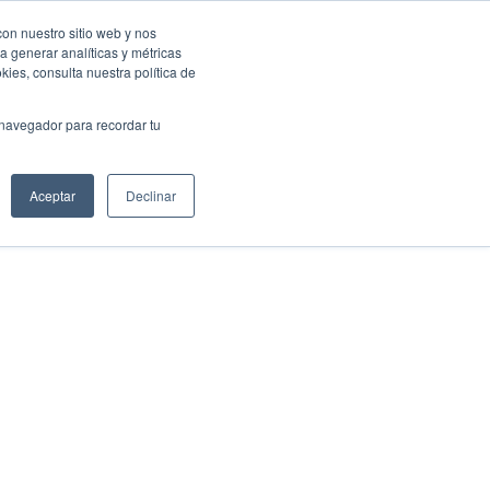
con nuestro sitio web y nos
a generar analíticas y métricas
Eventos Activa-t
Blog
Contacto
Mi cuenta
ies, consulta nuestra política de
 navegador para recordar tu
Aceptar
Declinar