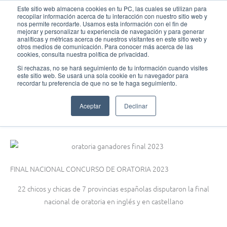
Ir
MAI
Este sitio web almacena cookies en tu PC, las cuales se utilizan para
recopilar información acerca de tu interacción con nuestro sitio web y
al
nos permite recordarte. Usamos esta información con el fin de
MEN
Fundación Actívate
contenido
mejorar y personalizar tu experiencia de navegación y para generar
analíticas y métricas acerca de nuestros visitantes en este sitio web y
otros medios de comunicación. Para conocer más acerca de las
cookies, consulta nuestra política de privacidad.
Si rechazas, no se hará seguimiento de tu información cuando visites
este sitio web. Se usará una sola cookie en tu navegador para
Oratoria
recordar tu preferencia de que no se te haga seguimiento.
Final Nacional XIº Concurso de Oratoria y Public Speaking Contest
Aceptar
Declinar
abril 5, 2023
FINAL NACIONAL CONCURSO DE ORATORIA 2023
22 chicos y chicas de 7 provincias españolas disputaron la final
nacional de oratoria en inglés y en castellano