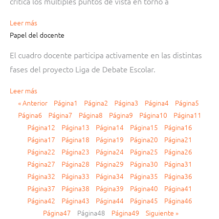
crítica los múltiples puntos de vista en torno a
Leer más
Papel del docente
El cuadro docente participa activamente en las distintas
fases del proyecto Liga de Debate Escolar.
Leer más
« Anterior
Página
1
Página
2
Página
3
Página
4
Página
5
Página
6
Página
7
Página
8
Página
9
Página
10
Página
11
Página
12
Página
13
Página
14
Página
15
Página
16
Página
17
Página
18
Página
19
Página
20
Página
21
Página
22
Página
23
Página
24
Página
25
Página
26
Página
27
Página
28
Página
29
Página
30
Página
31
Página
32
Página
33
Página
34
Página
35
Página
36
Página
37
Página
38
Página
39
Página
40
Página
41
Página
42
Página
43
Página
44
Página
45
Página
46
Página
47
Página
48
Página
49
Siguiente »