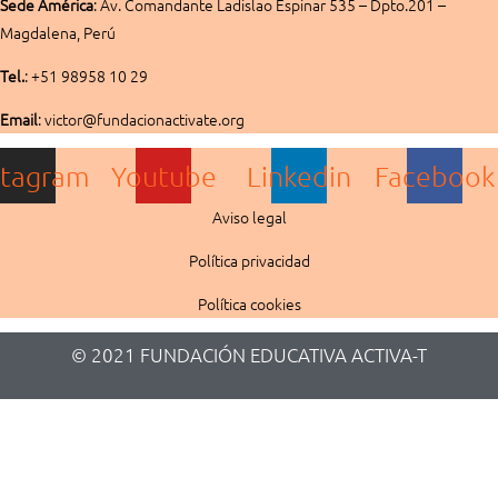
Sede América
:
Av. Comandante Ladislao Espinar 535 – Dpto.201 –
Magdalena, Perú
Tel.
: +51 98958 10 29
Email
: victor@fundacionactivate.org
stagram
Youtube
Linkedin
Facebook
Aviso legal
Política privacidad
Política cookies
© 2021 FUNDACIÓN EDUCATIVA ACTIVA-T​