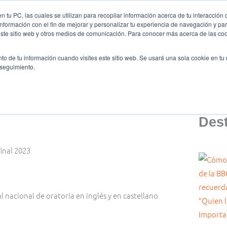
 tu PC, las cuales se utilizan para recopilar información acerca de tu interacción 
nformación con el fin de mejorar y personalizar tu experiencia de navegación y par
es somos
Ligas y Torneos
Formación
Oratoria
este sitio web y otros medios de comunicación. Para conocer más acerca de las cook
to de tu información cuando visites este sitio web. Se usará una sola cookie en tu
 seguimiento.
Des
al nacional de oratoria en inglés y en castellano