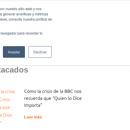
con nuestro sitio web y nos
a generar analíticas y métricas
Eventos Activa-t
Blog
Contacto
Mi cuenta
ies, consulta nuestra política de
 navegador para recordar tu
Aceptar
Declinar
tacados
Cómo la crisis de la BBC nos
recuerda que “Quien lo Dice
Importa”
Leer más