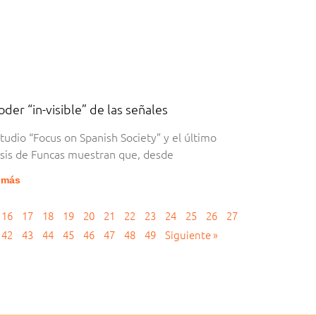
oder “in-visible” de las señales
studio “Focus on Spanish Society” y el último
isis de Funcas muestran que, desde
 más
16
17
18
19
20
21
22
23
24
25
26
27
42
43
44
45
46
47
48
49
Siguiente »