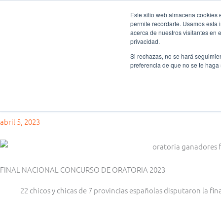
Ir
Este sitio web almacena cookies en
al
permite recordarte. Usamos esta i
Fundación Actívate
Quién
contenido
acerca de nuestros visitantes en 
privacidad.
Si rechazas, no se hará seguimien
preferencia de que no se te haga
Oratoria
Final Nacional XIº Concurso de Oratoria y Public Speaking Contest
abril 5, 2023
FINAL NACIONAL CONCURSO DE ORATORIA 2023
22 chicos y chicas de 7 provincias españolas disputaron la fin