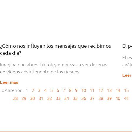
¿Cómo nos influyen los mensajes que recibimos
El p
cada día?
El e
Imagina que abres TikTok y empiezas a ver decenas
anál
de vídeos advirtiendote de los riesgos
Leer
Leer más
« Anterior
1
2
3
4
5
6
7
8
9
10
11
12
13
14
15
28
29
30
31
32
33
34
35
36
37
38
39
40
41