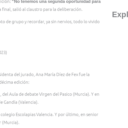
ición:
“No tenemos una segunda oportunidad para
a final, salió al claustro para la deliberación.
Exp
 de grupo y recordar, ya sin nervios, todo lo vivido
023)
esidenta del jurado, Ana María Díez de Fex fue la
décima edición:
, del Aula de debate Virgen del Pasico (Murcia). Y en
z
de Gandía (Valencia).
l colegio Escolapias Valencia. Y por último, en senior
r (Murcia).