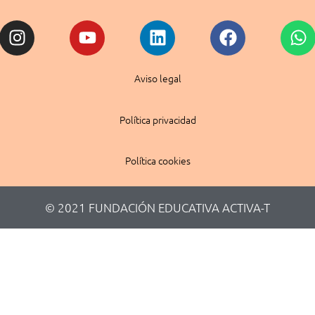
Instagram
Youtube
Linkedin
Facebook
W
Aviso legal
Política privacidad
Política cookies
© 2021 FUNDACIÓN EDUCATIVA ACTIVA-T​