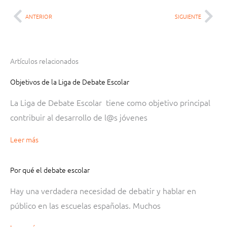
ANTERIOR
SIGUIENTE
Ant
Sig
Artículos relacionados
Página
Página
Página
Página
Página
Página
Página
Página
Página
Página
Página
Página
Página
Página
Página
Página
Página
Página
Página
Página
Página
Página
Página
Página
Página
Página
Página
Página
Página
Página
Página
Página
Página
Página
Página
Página
Página
Página
Página
Página
Página
Página
Página
Página
Página
Página
Pág
Pág
Pág
Objetivos de la Liga de Debate Escolar
La Liga de Debate Escolar tiene como objetivo principal
contribuir al desarrollo de l@s jóvenes
Leer más
Por qué el debate escolar
Hay una verdadera necesidad de debatir y hablar en
público en las escuelas españolas. Muchos