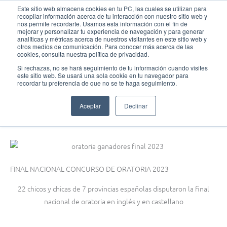
Ir
MAI
Este sitio web almacena cookies en tu PC, las cuales se utilizan para
recopilar información acerca de tu interacción con nuestro sitio web y
al
nos permite recordarte. Usamos esta información con el fin de
MEN
Fundación Actívate
contenido
mejorar y personalizar tu experiencia de navegación y para generar
analíticas y métricas acerca de nuestros visitantes en este sitio web y
otros medios de comunicación. Para conocer más acerca de las
cookies, consulta nuestra política de privacidad.
Si rechazas, no se hará seguimiento de tu información cuando visites
este sitio web. Se usará una sola cookie en tu navegador para
Oratoria
recordar tu preferencia de que no se te haga seguimiento.
Final Nacional XIº Concurso de Oratoria y Public Speaking Contest
Aceptar
Declinar
abril 5, 2023
FINAL NACIONAL CONCURSO DE ORATORIA 2023
22 chicos y chicas de 7 provincias españolas disputaron la final
nacional de oratoria en inglés y en castellano