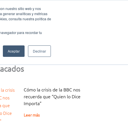
con nuestro sitio web y nos
a generar analíticas y métricas
Eventos Activa-t
Blog
Contacto
Mi cuenta
ies, consulta nuestra política de
 navegador para recordar tu
Aceptar
Declinar
acados
Cómo la crisis de la BBC nos
recuerda que “Quien lo Dice
Importa”
Leer más