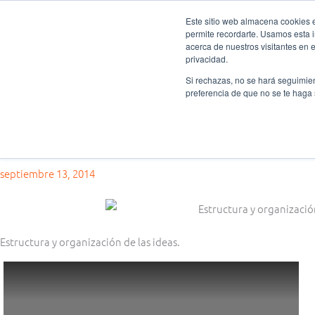
Ir
Este sitio web almacena cookies en
al
permite recordarte. Usamos esta i
Fundación Actívate
Quié
contenido
acerca de nuestros visitantes en 
privacidad.
Si rechazas, no se hará seguimien
preferencia de que no se te haga
Ligas y torneos de debate
Estructura y organización de las ideas
septiembre 13, 2014
Estructura y organización de las ideas.