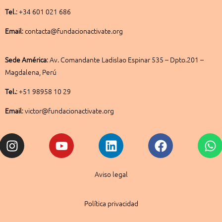
Tel
.: +34 601 021 686
Email
: contacta@fundacionactivate.org
Sede América
:
Av. Comandante Ladislao Espinar 535 – Dpto.201 –
Magdalena, Perú
Tel.
: +51 98958 10 29
Email
: victor@fundacionactivate.org
Instagram
Youtube
Linkedin
Facebook
W
Aviso legal
Política privacidad