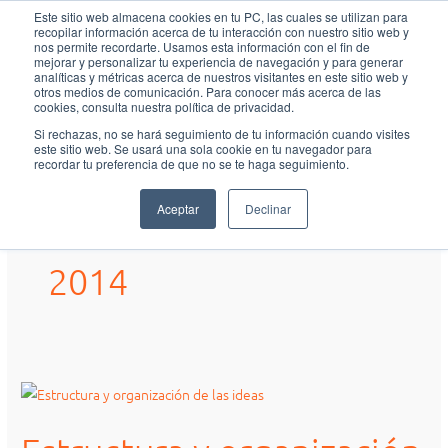
Ir
MAI
Este sitio web almacena cookies en tu PC, las cuales se utilizan para
recopilar información acerca de tu interacción con nuestro sitio web y
al
nos permite recordarte. Usamos esta información con el fin de
MEN
Fundación Actívate
contenido
mejorar y personalizar tu experiencia de navegación y para generar
analíticas y métricas acerca de nuestros visitantes en este sitio web y
otros medios de comunicación. Para conocer más acerca de las
cookies, consulta nuestra política de privacidad.
Si rechazas, no se hará seguimiento de tu información cuando visites
este sitio web. Se usará una sola cookie en tu navegador para
recordar tu preferencia de que no se te haga seguimiento.
13 de septiembre de
Aceptar
Declinar
2014
Estructura
y
organización