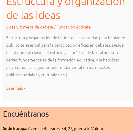
Estructura y organización
de
de las ideas
las
ideas
Ligas y torneos de debate
/
Fundación Activate
Estructura y organización de las ideas. La capacidad para hablar en
público es esencial para la participación eficaz en debates. Desde
la antigüedad clásica, el estudio y la práctica de la oratoria son
partes fundamentales de la formación educativa, y la habilidad
para comunicar sigue siendo fundamental en los debates
políticos, sociales y culturales de […]
Leer más »
Encuéntranos
Sede
Europa
:
Avenida Baleares, 34, 2º, puerta 5, Valencia