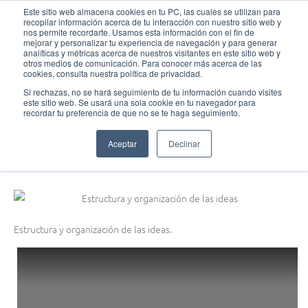
Ir
MAI
Este sitio web almacena cookies en tu PC, las cuales se utilizan para
recopilar información acerca de tu interacción con nuestro sitio web y
al
nos permite recordarte. Usamos esta información con el fin de
MEN
Fundación Actívate
contenido
mejorar y personalizar tu experiencia de navegación y para generar
analíticas y métricas acerca de nuestros visitantes en este sitio web y
otros medios de comunicación. Para conocer más acerca de las
cookies, consulta nuestra política de privacidad.
Si rechazas, no se hará seguimiento de tu información cuando visites
este sitio web. Se usará una sola cookie en tu navegador para
Ligas y torneos de debate
recordar tu preferencia de que no se te haga seguimiento.
Estructura y organización de las ideas
Aceptar
Declinar
septiembre 13, 2014
Estructura y organización de las ideas.