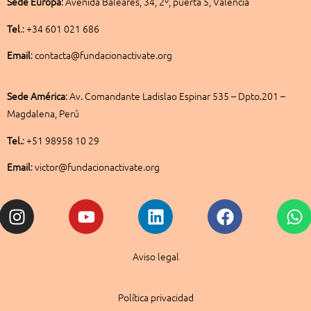
Sede
Europa
:
Avenida Baleares, 34, 2º, puerta 5, Valencia
Tel
.: +34 601 021 686
Email
: contacta@fundacionactivate.org
Sede América
:
Av. Comandante Ladislao Espinar 535 – Dpto.201 –
Magdalena, Perú
Tel.
: +51 98958 10 29
Email
: victor@fundacionactivate.org
Instagram
Youtube
Linkedin
Facebook
W
Aviso legal
Política privacidad