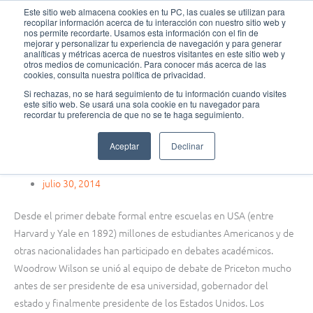
Ir
MAI
Este sitio web almacena cookies en tu PC, las cuales se utilizan para
recopilar información acerca de tu interacción con nuestro sitio web y
al
nos permite recordarte. Usamos esta información con el fin de
ME
Fundación Actívate
contenido
mejorar y personalizar tu experiencia de navegación y para generar
analíticas y métricas acerca de nuestros visitantes en este sitio web y
otros medios de comunicación. Para conocer más acerca de las
cookies, consulta nuestra política de privacidad.
Si rechazas, no se hará seguimiento de tu información cuando visites
este sitio web. Se usará una sola cookie en tu navegador para
Formación de debate
,
Ligas y torneos de
recordar tu preferencia de que no se te haga seguimiento.
debate
Aceptar
Declinar
Beneficios del debate escolar para los estudiantes
julio 30, 2014
Desde el primer debate formal entre escuelas en USA (entre
Harvard y Yale en 1892) millones de estudiantes Americanos y de
otras nacionalidades han participado en debates académicos.
Woodrow Wilson se unió al equipo de debate de Priceton mucho
antes de ser presidente de esa universidad, gobernador del
estado y finalmente presidente de los Estados Unidos. Los