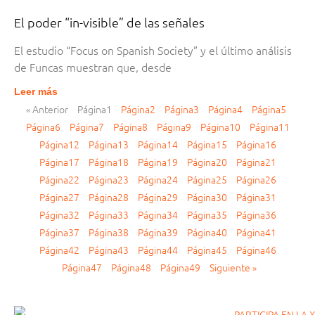
El poder “in-visible” de las señales
El estudio “Focus on Spanish Society” y el último análisis
de Funcas muestran que, desde
Leer más
« Anterior
Página
1
Página
2
Página
3
Página
4
Página
5
Página
6
Página
7
Página
8
Página
9
Página
10
Página
11
Página
12
Página
13
Página
14
Página
15
Página
16
Página
17
Página
18
Página
19
Página
20
Página
21
Página
22
Página
23
Página
24
Página
25
Página
26
Página
27
Página
28
Página
29
Página
30
Página
31
Página
32
Página
33
Página
34
Página
35
Página
36
Página
37
Página
38
Página
39
Página
40
Página
41
Página
42
Página
43
Página
44
Página
45
Página
46
Página
47
Página
48
Página
49
Siguiente »