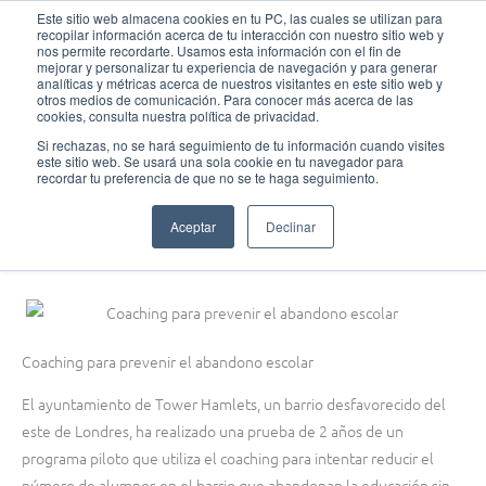
Ir
MAI
Este sitio web almacena cookies en tu PC, las cuales se utilizan para
recopilar información acerca de tu interacción con nuestro sitio web y
al
nos permite recordarte. Usamos esta información con el fin de
MEN
Fundación Actívate
contenido
mejorar y personalizar tu experiencia de navegación y para generar
analíticas y métricas acerca de nuestros visitantes en este sitio web y
otros medios de comunicación. Para conocer más acerca de las
cookies, consulta nuestra política de privacidad.
Si rechazas, no se hará seguimiento de tu información cuando visites
este sitio web. Se usará una sola cookie en tu navegador para
Hemeroteca de debate
recordar tu preferencia de que no se te haga seguimiento.
Coaching para prevenir el abandono escolar
Aceptar
Declinar
octubre 14, 2015
Coaching para prevenir el abandono escolar
El ayuntamiento de Tower Hamlets, un barrio desfavorecido del
este de Londres, ha realizado una prueba de 2 años de un
programa piloto que utiliza el coaching para intentar reducir el
número de alumnos en el barrio que abandonan la educación sin