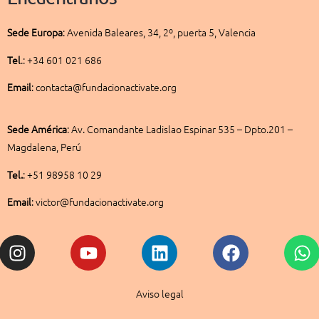
Sede
Europa
:
Avenida Baleares, 34, 2º, puerta 5, Valencia
Tel
.: +34 601 021 686
Email
: contacta@fundacionactivate.org
Sede América
:
Av. Comandante Ladislao Espinar 535 – Dpto.201 –
Magdalena, Perú
Tel.
: +51 98958 10 29
Email
: victor@fundacionactivate.org
Instagram
Youtube
Linkedin
Facebook
W
Aviso legal