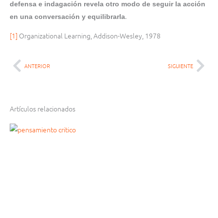
defensa e indagación revela otro modo de seguir la acción
.
en una conversación y equilibrarla
[1]
Organizational Learning, Addison-Wesley, 1978
ANTERIOR
SIGUIENTE
Ant
Sig
Artículos relacionados
Página
Página
Página
Página
Página
Página
Página
Página
Página
Página
Página
Página
Página
Página
Página
Página
Página
Página
Página
Página
Página
Página
Página
Página
Página
Página
Página
Página
Página
Página
Página
Página
Página
Página
Página
Página
Página
Página
Página
Página
Página
Página
Página
Página
Página
Página
Pág
Pág
Pág