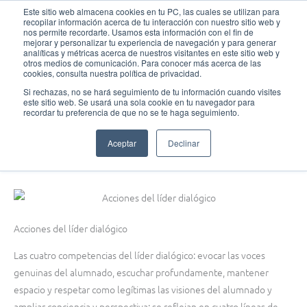
Ir
MAI
Este sitio web almacena cookies en tu PC, las cuales se utilizan para
recopilar información acerca de tu interacción con nuestro sitio web y
al
nos permite recordarte. Usamos esta información con el fin de
ME
Fundación Actívate
contenido
mejorar y personalizar tu experiencia de navegación y para generar
analíticas y métricas acerca de nuestros visitantes en este sitio web y
otros medios de comunicación. Para conocer más acerca de las
cookies, consulta nuestra política de privacidad.
Si rechazas, no se hará seguimiento de tu información cuando visites
este sitio web. Se usará una sola cookie en tu navegador para
¡Introduce el debate en el aula!
recordar tu preferencia de que no se te haga seguimiento.
Acciones del líder dialógico
Aceptar
Declinar
diciembre 4, 2015
Acciones del líder dialógico
Las cuatro competencias del líder dialógico: evocar las voces
genuinas del alumnado, escuchar profundamente, mantener
espacio y respetar como legítimas las visiones del alumnado y
ampliar conciencia y perspectiva; se reflejan en cuatro líneas de