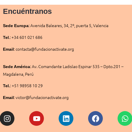
Encuéntranos
:
Avenida Baleares, 34, 2º, puerta 5, Valencia
Sede
Europa
.: +34 601 021 686
Tel
: contacta@fundacionactivate.org
Email
:
Av. Comandante Ladislao Espinar 535 – Dpto.201 –
Sede América
Magdalena, Perú
: +51 98958 10 29
Tel.
: victor@fundacionactivate.org
Email
Instagram
Youtube
Linkedin
Facebook
W