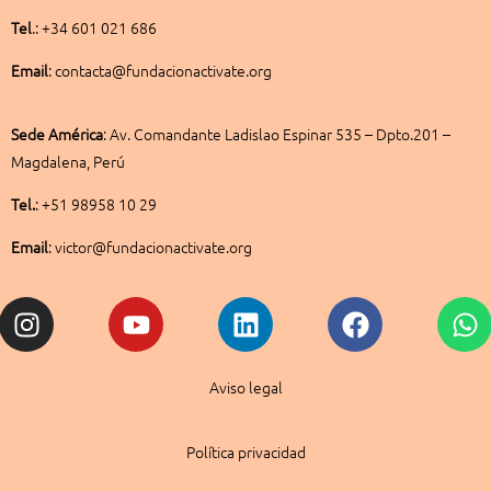
Tel
.: +34 601 021 686
Email
: contacta@fundacionactivate.org
Sede América
:
Av. Comandante Ladislao Espinar 535 – Dpto.201 –
Magdalena, Perú
Tel.
: +51 98958 10 29
Email
: victor@fundacionactivate.org
Instagram
Youtube
Linkedin
Facebook
W
Aviso legal
Política privacidad