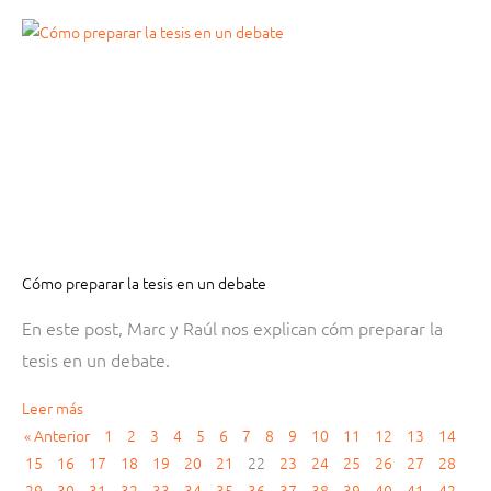
Cómo preparar la tesis en un debate
En este post, Marc y Raúl nos explican cóm preparar la
tesis en un debate.
Leer más
« Anterior
1
2
3
4
5
6
7
8
9
10
11
12
13
14
15
16
17
18
19
20
21
22
23
24
25
26
27
28
29
30
31
32
33
34
35
36
37
38
39
40
41
42