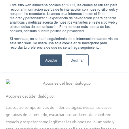
Ir
MAI
Este sitio web almacena cookies en tu PC, las cuales se utilizan para
recopilar información acerca de tu interacción con nuestro sitio web y
al
nos permite recordarte. Usamos esta información con el fin de
MEN
Fundación Actívate
contenido
mejorar y personalizar tu experiencia de navegación y para generar
analíticas y métricas acerca de nuestros visitantes en este sitio web y
otros medios de comunicación. Para conocer más acerca de las
cookies, consulta nuestra política de privacidad.
Si rechazas, no se hará seguimiento de tu información cuando visites
este sitio web. Se usará una sola cookie en tu navegador para
¡Introduce el debate en el aula!
recordar tu preferencia de que no se te haga seguimiento.
Acciones del líder dialógico
Aceptar
Declinar
diciembre 4, 2015
Acciones del líder dialógico
Las cuatro competencias del líder dialógico: evocar las voces
genuinas del alumnado, escuchar profundamente, mantener
espacio y respetar como legítimas las visiones del alumnado y
ampliar conciencia y perspectiva; se reflejan en cuatro líneas de