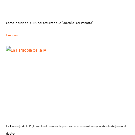
Cómo la crisis de la BBC nos recuerda que “Quien lo Dice Importa”
Leer más
La Paradoja de la IA ¿Invertir millones en IA para ser más productivos y acabar trabajando el
doble?