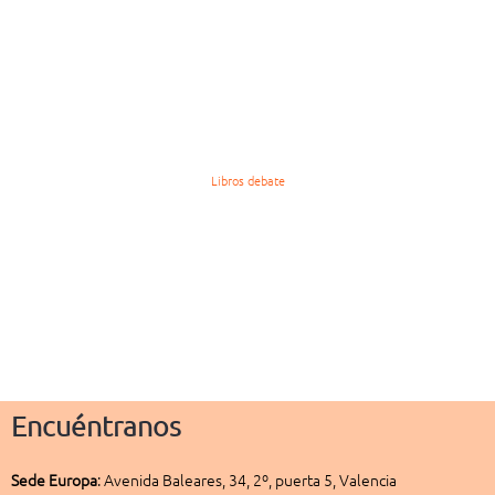
Libros debate
Encuéntranos
Sede
Europa
:
Avenida Baleares, 34, 2º, puerta 5, Valencia