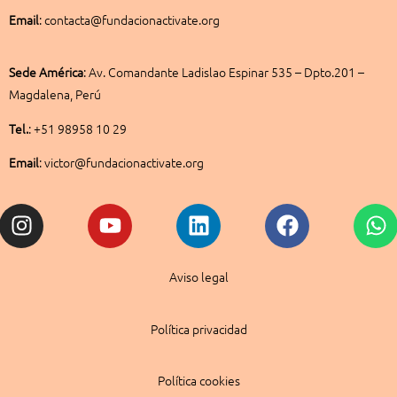
Email
: contacta@fundacionactivate.org
Sede América
:
Av. Comandante Ladislao Espinar 535 – Dpto.201 –
Magdalena, Perú
Tel.
: +51 98958 10 29
Email
: victor@fundacionactivate.org
Instagram
Youtube
Linkedin
Facebook
W
Aviso legal
Política privacidad
Política cookies