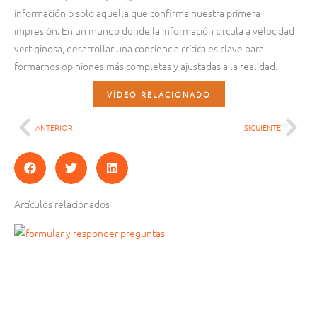
información o solo aquella que confirma nuestra primera
impresión. En un mundo donde la información circula a velocidad
vertiginosa, desarrollar una conciencia crítica es clave para
formarnos opiniones más completas y ajustadas a la realidad.
VÍDEO RELACIONADO
ANTERIOR
SIGUIENTE
Ant
Sig
Artículos relacionados
Página
Página
Página
Página
Página
Página
Página
Página
Página
Página
Página
Página
Página
Página
Página
Página
Página
Página
Página
Página
Página
Página
Página
Página
Página
Página
Página
Página
Página
Página
Página
Página
Página
Página
Página
Página
Página
Página
Página
Página
Página
Página
Página
Página
Página
Página
Pág
Pág
Pág