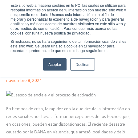
Ir
MAI
Este sitio web almacena cookies en tu PC, las cuales se utilizan para
recopilar información acerca de tu interacción con nuestro sitio web y
al
nos permite recordarte. Usamos esta información con el fin de
MEN
Fundación Actívate
contenido
mejorar y personalizar tu experiencia de navegación y para generar
analíticas y métricas acerca de nuestros visitantes en este sitio web y
otros medios de comunicación. Para conocer más acerca de las
cookies, consulta nuestra política de privacidad.
Si rechazas, no se hará seguimiento de tu información cuando visites
este sitio web. Se usará una sola cookie en tu navegador para
Pensamiento crítico
recordar tu preferencia de que no se te haga seguimiento.
El poder de un rumor en tiempos de crisis: el sesgo de anclaje y el
Aceptar
Declinar
proceso de activación
noviembre 8, 2024
En tiempos de crisis, la rapidez con la que circula la información en
redes sociales nos lleva a formar percepciones de los hechos que,
en ocasiones, pueden estar distorsionadas. El reciente desastre
causado por la DANA en Valencia, que arrasó localidades y dejó