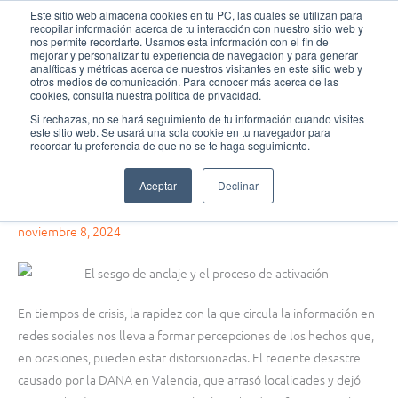
Ir
MAI
Este sitio web almacena cookies en tu PC, las cuales se utilizan para
recopilar información acerca de tu interacción con nuestro sitio web y
al
nos permite recordarte. Usamos esta información con el fin de
MEN
Fundación Actívate
contenido
mejorar y personalizar tu experiencia de navegación y para generar
analíticas y métricas acerca de nuestros visitantes en este sitio web y
otros medios de comunicación. Para conocer más acerca de las
cookies, consulta nuestra política de privacidad.
Si rechazas, no se hará seguimiento de tu información cuando visites
este sitio web. Se usará una sola cookie en tu navegador para
Pensamiento crítico
recordar tu preferencia de que no se te haga seguimiento.
El poder de un rumor en tiempos de crisis: el sesgo de anclaje y el
Aceptar
Declinar
proceso de activación
noviembre 8, 2024
En tiempos de crisis, la rapidez con la que circula la información en
redes sociales nos lleva a formar percepciones de los hechos que,
en ocasiones, pueden estar distorsionadas. El reciente desastre
causado por la DANA en Valencia, que arrasó localidades y dejó