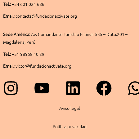
Tel
.: +34 601 021 686
Email
: contacta@fundacionactivate.org
Sede América
:
Av. Comandante Ladislao Espinar 535 – Dpto.201 –
Magdalena, Perú
Tel.
: +51 98958 10 29
Email
: victor@fundacionactivate.org
Instagram
Youtube
Linkedin
Face
Aviso legal
Política privacidad