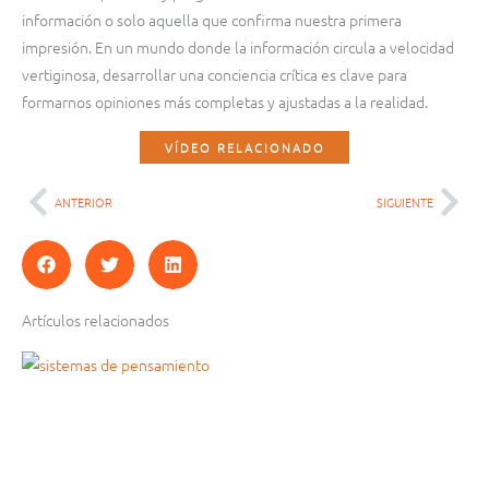
información o solo aquella que confirma nuestra primera
impresión. En un mundo donde la información circula a velocidad
vertiginosa, desarrollar una conciencia crítica es clave para
formarnos opiniones más completas y ajustadas a la realidad.
VÍDEO RELACIONADO
ANTERIOR
SIGUIENTE
Ant
Sig
Artículos relacionados
Página
Página
Página
Página
Página
Página
Página
Página
Página
Página
Página
Página
Página
Página
Página
Página
Página
Página
Página
Página
Página
Página
Página
Página
Página
Página
Página
Página
Página
Página
Página
Página
Página
Página
Página
Página
Página
Página
Página
Página
Página
Página
Página
Página
Página
Página
Pág
Pág
Pág