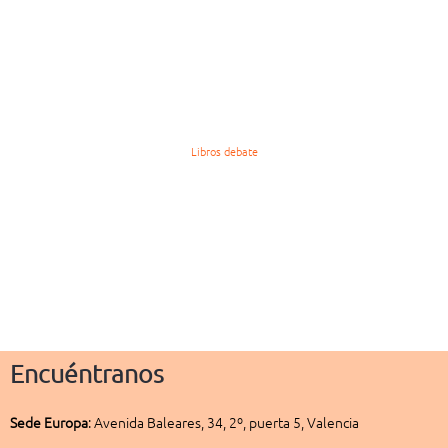
Libros debate
Encuéntranos
Sede
Europa
:
Avenida Baleares, 34, 2º, puerta 5, Valencia