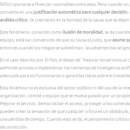
Difícil oponerse a fines tan razonables como esos. Pero cuando un
convierte en una
justificación automática
para cualquier decisión
,
análisis crítico
. Se cree tanto en la bondad de la causa que se deja
Este fenómeno, conocido como
ilusión de moralidad
, se da cuand
equipo, está tan convencido de que su causa es justa, que
asume qu
entonces cuando los riesgos se subestiman, las advertencias se igno
En el caso descrito por
El País
, el deseo de “mejorar los servicios a
administraciones a implementar herramientas de inteligencia artif
adecuada para los funcionarios o garantías claras sobre el tratamie
Esta dinámica no es exclusiva del sector público ni del uso de la inte
organización, comité o equipo que se mueva guiado por un propó
Mejorar el servicio, democratizar el acceso, proteger a los vulnera
pueden crear la sensación de que cualquier crítica es un obstácul
una pérdida de tiempo. Cuando esto se da, el pensamiento crítico d
de convicción.