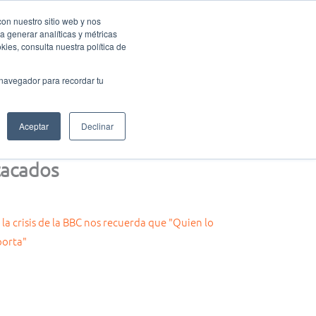
con nuestro sitio web y nos
a generar analíticas y métricas
Eventos Activa-t
Blog
Contacto
Mi cuenta
ies, consulta nuestra política de
 navegador para recordar tu
Aceptar
Declinar
acados