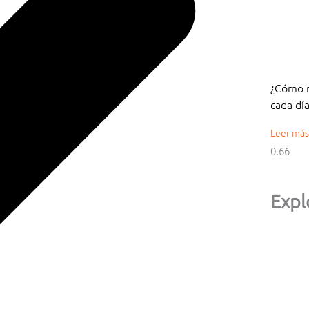
¿Cómo n
cada día
Leer más
Expl