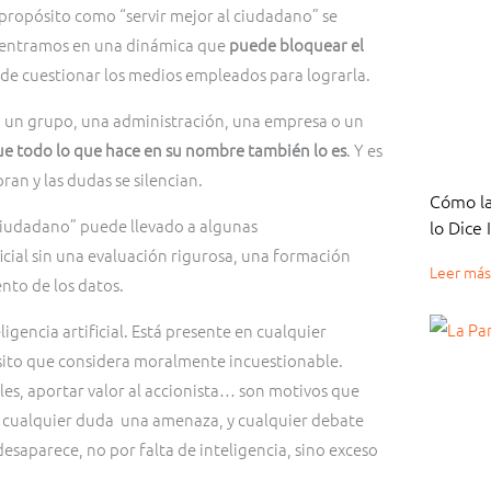
 propósito como “servir mejor al ciudadano” se
 entramos en una dinámica que
puede bloquear el
n de cuestionar los medios empleados para lograrla.
o un grupo, una administración, una empresa o un
e todo lo que hace en su nombre también lo es
. Y es
ran y las dudas se silencian.
Cómo la
l ciudadano” puede llevado a algunas
lo Dice
icial sin una evaluación rigurosa, una formación
Leer más
nto de los datos.
ligencia artificial. Está presente en cualquier
sito que considera moralmente incuestionable.
bles, aportar valor al accionista… son motivos que
o, cualquier duda una amenaza, y cualquier debate
esaparece, no por falta de inteligencia, sino exceso