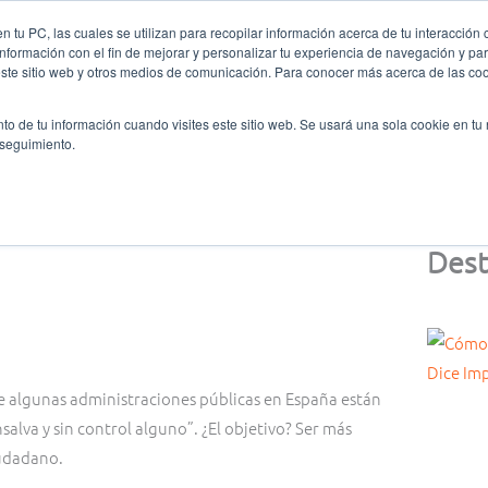
 tu PC, las cuales se utilizan para recopilar información acerca de tu interacción 
nformación con el fin de mejorar y personalizar tu experiencia de navegación y par
nes somos
Ligas y Torneos
Formación
Oratoria
este sitio web y otros medios de comunicación. Para conocer más acerca de las cook
to de tu información cuando visites este sitio web. Se usará una sola cookie en tu
 seguimiento.
Dest
e algunas administraciones públicas en España están
salva y sin control alguno”. ¿El objetivo? Ser más
iudadano.