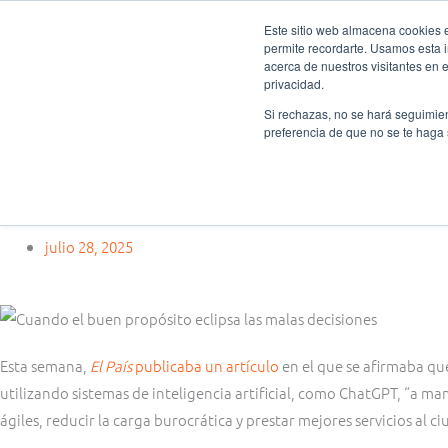
Ir
Este sitio web almacena cookies en
al
permite recordarte. Usamos esta i
Fundación Actívate
Quié
contenido
acerca de nuestros visitantes en 
privacidad.
Si rechazas, no se hará seguimien
preferencia de que no se te haga
Pensamiento crítico
Cuando el buen propósito eclipsa las malas decisiones
julio 28, 2025
Esta semana,
El País
publicaba un artículo
en el que se afirmaba qu
utilizando sistemas de inteligencia artificial, como ChatGPT, “a man
ágiles, reducir la carga burocrática y prestar mejores servicios al c