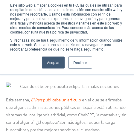
Ir
MAI
Este sitio web almacena cookies en tu PC, las cuales se utilizan para
recopilar información acerca de tu interacción con nuestro sitio web y
al
nos permite recordarte. Usamos esta información con el fin de
MEN
Fundación Actívate
contenido
mejorar y personalizar tu experiencia de navegación y para generar
analíticas y métricas acerca de nuestros visitantes en este sitio web y
otros medios de comunicación. Para conocer más acerca de las
cookies, consulta nuestra política de privacidad.
Si rechazas, no se hará seguimiento de tu información cuando visites
este sitio web. Se usará una sola cookie en tu navegador para
Pensamiento crítico
recordar tu preferencia de que no se te haga seguimiento.
Cuando el buen propósito eclipsa las malas decisiones
Aceptar
Declinar
julio 28, 2025
Esta semana,
El País
publicaba un artículo
en el que se afirmaba
que algunas administraciones públicas en España están utilizando
sistemas de inteligencia artificial, como ChatGPT, “a mansalva y sin
control alguno”. ¿El objetivo? Ser más ágiles, reducir la carga
burocrática y prestar mejores servicios al ciudadano.