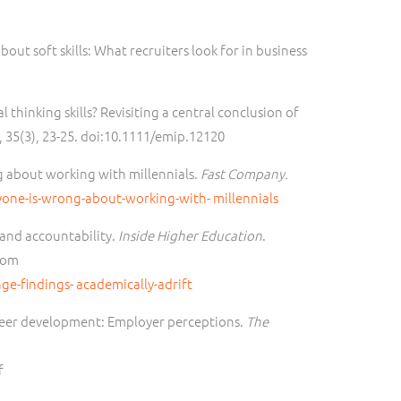
 about soft skills: What recruiters look for in business
l thinking skills? Revisiting a central conclusion of
 35(3), 23-25. doi:10.1111/emip.12120
g about working with millennials.
Fast Company.
one-is-wrong-about-working-with-
millennials
 and accountability.
Inside Higher Education
.
from
ge-findings-
academically-adrift
career development: Employer perceptions.
The
f