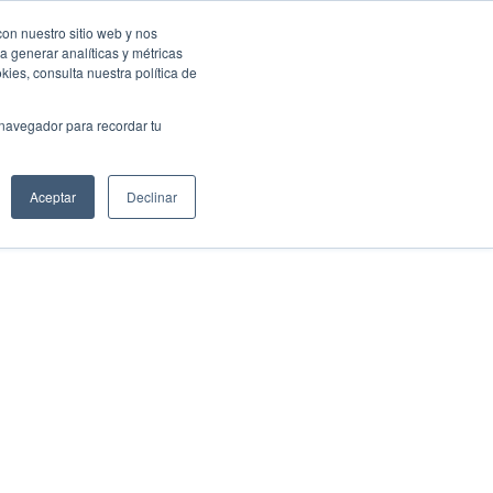
con nuestro sitio web y nos
a generar analíticas y métricas
Eventos Activa-t
Blog
Contacto
Mi cuenta
ies, consulta nuestra política de
 navegador para recordar tu
Aceptar
Declinar