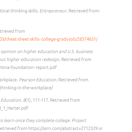
ical thinking skills.
Entrepreneur
. Retrieved from:
etrieved from
/cheat-sheet-skills-
college-grads-job/26574631/
 opinion on higher education and U.S. business
out higher education redesign
. Retrieved from
umina-foundation- report.pdf
workplace.
Pearson Education
. Retrieved from
thinking-in-the-workplace/
 Education, 8
(1), 111-117. Retrieved from
8_1_Harter.pdf
o learn once they complete college. Project
etrieved from https://ssrn.com/abstract=2712329 or