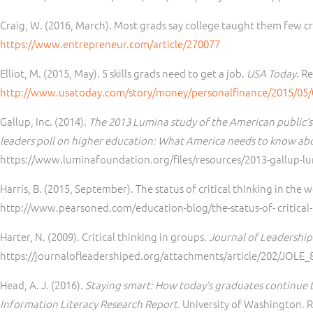
Craig, W. (2016, March). Most grads say college taught them few crit
https://www.entrepreneur.com/article/270077
Elliot, M. (2015, May). 5 skills grads need to get a job.
USA Today
. R
http://www.usatoday.com/story/money/personalfinance/2015/05/03
Gallup, Inc. (2014).
The 2013 Lumina study of the American public’s
leaders poll on higher education: What America needs to know ab
https://www.luminafoundation.org/files/resources/2013-gallup-l
Harris, B. (2015, September). The status of critical thinking in the 
http://www.pearsoned.com/education-blog/the-status-of- critical-
Harter, N. (2009). Critical thinking in groups.
Journal of Leadership
https://journalofleadershiped.org/attachments/article/202/JOLE_
Head, A. J. (2016).
Staying smart: How today’s graduates continue t
Information Literacy Research Report.
University of Washington
.
R