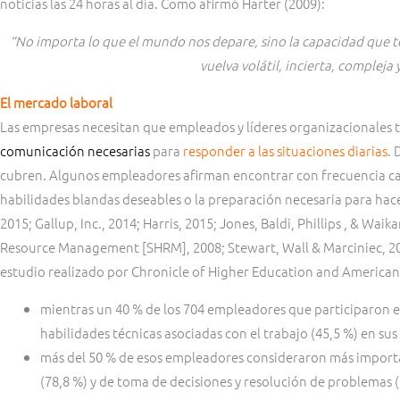
noticias las 24 horas al día. Como afirmó Harter (2009):
“No importa lo que el mundo nos depare, sino la capacidad que 
vuelva volátil, incierta, compleja 
El mercado laboral
Las empresas necesitan que empleados y líderes organizacionales 
comunicación necesarias
para
responder a las situaciones diarias
.
cubren. Algunos empleadores afirman encontrar con frecuencia can
habilidades blandas deseables o la preparación necesaria para hacer 
2015; Gallup, Inc., 2014; Harris, 2015; Jones, Baldi, Phillips , & Wa
Resource Management [SHRM], 2008; Stewart, Wall & Marciniec, 2016
estudio realizado por Chronicle of Higher Education and American
mientras un 40 % de los 704 empleadores que participaron en
habilidades técnicas asociadas con el trabajo (45,5 %) en su
más del 50 % de esos empleadores consideraron más importan
(78,8 %) y de toma de decisiones y resolución de problemas (5