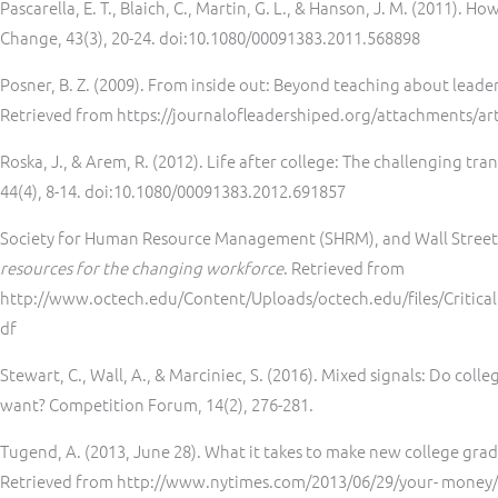
Pascarella, E. T., Blaich, C., Martin, G. L., & Hanson, J. M. (2011). H
Change, 43(3), 20-24. doi:10.1080/00091383.2011.568898
Posner, B. Z. (2009). From inside out: Beyond teaching about leade
Retrieved from https://journalofleadershiped.org/attachments/ar
Roska, J., & Arem, R. (2012). Life after college: The challenging tr
44(4), 8-14. doi:10.1080/00091383.2012.691857
Society for Human Resource Management (SHRM), and Wall Street
resources for the changing workforce
. Retrieved from
http://www.octech.edu/Content/Uploads/octech.edu/files/Cr
df
Stewart, C., Wall, A., & Marciniec, S. (2016). Mixed signals: Do coll
want? Competition Forum, 14(2), 276-281.
Tugend, A. (2013, June 28). What it takes to make new college gr
Retrieved from http://www.nytimes.com/2013/06/29/your- money/