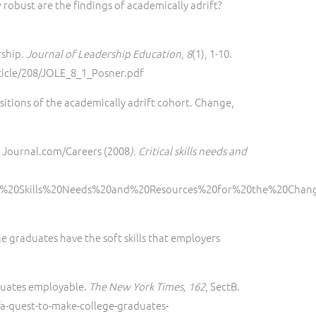
ow robust are the findings of academically adrift?
rship.
Journal of Leadership Education, 8
(1), 1-10.
ticle/208/JOLE_8_1_Posner.pdf
ansitions of the academically adrift cohort. Change,
 Journal.com/Careers (2008
). Critical skills needs and
itical%20Skills%20Needs%20and%20Resources%20for%20the%20Ch
ege graduates have the soft skills that employers
aduates employable.
The New York Times, 162
, SectB.
a-quest-to-make-college-graduates-