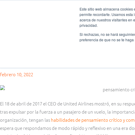
Ir
Este sitio web almacena cookies en
al
permite recordarte. Usamos esta i
Fundación Actívate
Quié
contenido
acerca de nuestros visitantes en 
privacidad.
Si rechazas, no se hará seguimien
preferencia de que no se te haga
Pensamiento crítico
Pensamiento crítico y debate escolar
febrero 10, 2022
El 18 de abril de 2017 el CEO de United Airlines mostró, en su respue
tras expulsar por la fuerza a un pasajero de un vuelo, la importanc
organización, tengan las
habilidades de pensamiento crítico y com
espera que respondamos de modo rápido y reflexivo en una era dom