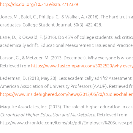
http://dx.doi.org/10.2139/ssrn.2712329
Jones, M., Baldi, C., Phillips, C., & Waikar, A. (2016). The hard truth
graduates. College Student Journal, 50(3), 422-428.
Lane, D., & Oswald, F. (2016). Do 45% of college students lack critica
academically adrift. Educational Measurement: Issues and Practice,
Larson, G., & Metzger, M. (2013, December). Why everyone is wron
Retrieved from
https://www.fastcompany.com/3022520/why-every
Lederman, D. (2013, May 20). Less academically adrift? Assessment
American Association of University Professors (AAUP). Retrieved 
https://www.insidehighered.com/news/2013/05/20/studies-challen
Maguire Associates, Inc. (2013). The role of higher education in 
Chronicle of Higher Education and Marketplace
. Retrieved from
http://www.chronicle.com/items/biz/pdf/Employers%20Survey.pd