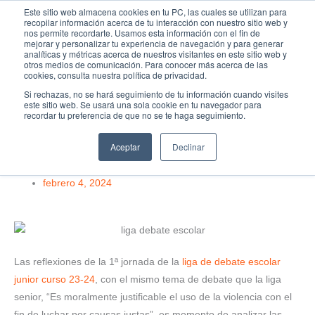
Ir
MAI
Este sitio web almacena cookies en tu PC, las cuales se utilizan para
recopilar información acerca de tu interacción con nuestro sitio web y
al
nos permite recordarte. Usamos esta información con el fin de
ME
Fundación Actívate
mejorar y personalizar tu experiencia de navegación y para generar
contenido
analíticas y métricas acerca de nuestros visitantes en este sitio web y
otros medios de comunicación. Para conocer más acerca de las
cookies, consulta nuestra política de privacidad.
Si rechazas, no se hará seguimiento de tu información cuando visites
este sitio web. Se usará una sola cookie en tu navegador para
Debate
,
Ligas y torneos de debate
recordar tu preferencia de que no se te haga seguimiento.
Reflexiones tras la 1ª jornada de la Liga debate escolar Junior
Aceptar
Declinar
curso 23-24
febrero 4, 2024
Las reflexiones de la 1ª jornada de la
liga de debate escolar
junior curso 23-24
, con el mismo tema de debate que la liga
senior, “Es moralmente justificable el uso de la violencia con el
fin de luchar por causas justas”, es momento de analizar las