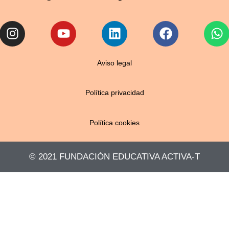
Instagram
Youtube
Linkedin
Facebook
W
Aviso legal
Política privacidad
Política cookies
© 2021 FUNDACIÓN EDUCATIVA ACTIVA-T​