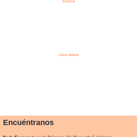
Oratoria
Libros debate
Encuéntranos
:
Avenida Baleares, 34, 2º, puerta 5, Valencia