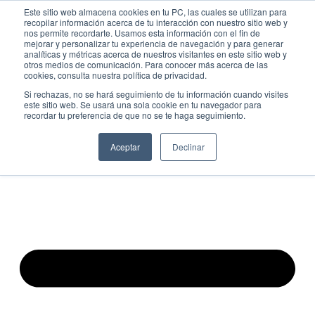
Ir
MAI
Este sitio web almacena cookies en tu PC, las cuales se utilizan para
recopilar información acerca de tu interacción con nuestro sitio web y
al
nos permite recordarte. Usamos esta información con el fin de
ME
Fundación Actívate
contenido
mejorar y personalizar tu experiencia de navegación y para generar
analíticas y métricas acerca de nuestros visitantes en este sitio web y
otros medios de comunicación. Para conocer más acerca de las
cookies, consulta nuestra política de privacidad.
Si rechazas, no se hará seguimiento de tu información cuando visites
Formación de debate
este sitio web. Se usará una sola cookie en tu navegador para
recordar tu preferencia de que no se te haga seguimiento.
Consejos de oratoria
Competiciones de debate
Aceptar
Declinar
Pensamiento crítico