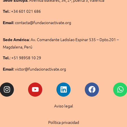
Sede
Europa
.: +34 601 021 686
Tel
: contacta@fundacionactivate.org
Email
:
Av. Comandante Ladislao Espinar 535 – Dpto.201 –
Sede América
Magdalena, Perú
: +51 98958 10 29
Tel.
: victor@fundacionactivate.org
Email
Instagram
Youtube
Linkedin
Facebook
W
Aviso legal
Política privacidad