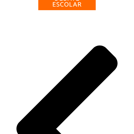
ESCOLAR
An
Sig