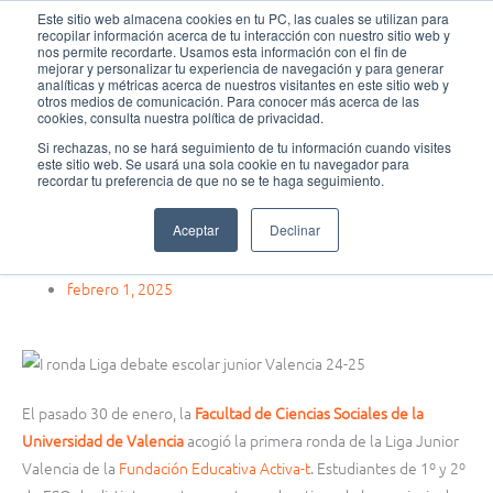
Ir
MAI
Este sitio web almacena cookies en tu PC, las cuales se utilizan para
recopilar información acerca de tu interacción con nuestro sitio web y
al
nos permite recordarte. Usamos esta información con el fin de
MEN
Fundación Actívate
contenido
mejorar y personalizar tu experiencia de navegación y para generar
analíticas y métricas acerca de nuestros visitantes en este sitio web y
otros medios de comunicación. Para conocer más acerca de las
cookies, consulta nuestra política de privacidad.
Si rechazas, no se hará seguimiento de tu información cuando visites
este sitio web. Se usará una sola cookie en tu navegador para
Liga de debate
,
Ligas y torneos de
recordar tu preferencia de que no se te haga seguimiento.
debate
,
Torneo de debate
Aceptar
Declinar
1ª Ronda Liga Debate Escolar Junior Valencia curso 24-25
febrero 1, 2025
El pasado 30 de enero, la
Facultad de Ciencias Sociales de la
Universidad de Valencia
acogió la primera ronda de la Liga Junior
Valencia de la
Fundación Educativa Activa-t
. Estudiantes de 1º y 2º