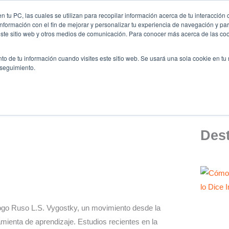
 tu PC, las cuales se utilizan para recopilar información acerca de tu interacción 
nformación con el fin de mejorar y personalizar tu experiencia de navegación y par
iénes somos
Ligas y Torneos
Formación
Oratoria
este sitio web y otros medios de comunicación. Para conocer más acerca de las cook
to de tu información cuando visites este sitio web. Se usará una sola cookie en tu
 seguimiento.
Des
ólogo Ruso L.S. Vygostky, un movimiento desde la
ramienta de aprendizaje. Estudios recientes en la