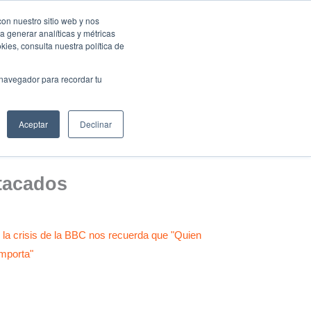
con nuestro sitio web y nos
a generar analíticas y métricas
Eventos Activa-t
Blog
Contacto
Mi cuenta
ies, consulta nuestra política de
 navegador para recordar tu
Aceptar
Declinar
tacados