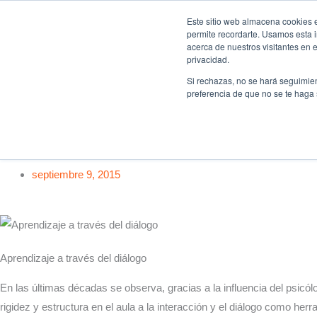
Ir
Este sitio web almacena cookies en
al
permite recordarte. Usamos esta i
Fundación Actívate
Qu
acerca de nuestros visitantes en 
contenido
privacidad.
Si rechazas, no se hará seguimien
preferencia de que no se te haga
¡Introduce el debate en el aula!
Aprendizaje a través del diálogo
septiembre 9, 2015
Aprendizaje a través del diálogo
En las últimas décadas se observa, gracias a la influencia del psic
rigidez y estructura en el aula a la interacción y el diálogo como her