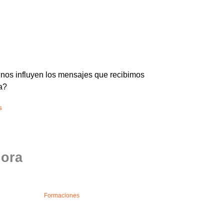
os influyen los mensajes que recibimos
a?
s
lora
Formaciones