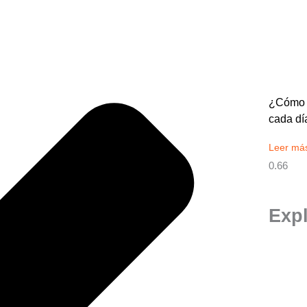
Ant
Siguiente
¿Cómo n
cada dí
Leer má
Exp