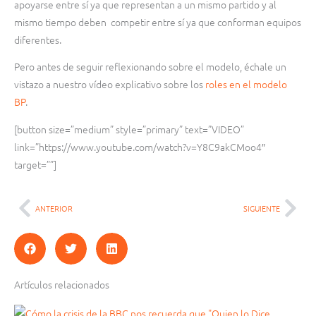
apoyarse entre sí ya que representan a un mismo partido y al
mismo tiempo deben competir entre sí ya que conforman equipos
diferentes.
Pero antes de seguir reflexionando sobre el modelo, échale un
vistazo a nuestro vídeo explicativo sobre los
roles en el modelo
BP
.
[button size=”medium” style=”primary” text=”VIDEO”
link=”https://www.youtube.com/watch?v=Y8C9akCMoo4″
target=””]
ANTERIOR
SIGUIENTE
Ant
Sig
Artículos relacionados
Página
Página
Página
Página
Página
Página
Página
Página
Página
Página
Página
Página
Página
Página
Página
Página
Página
Página
Página
Página
Página
Página
Página
Página
Página
Página
Página
Página
Página
Página
Página
Página
Página
Página
Página
Página
Página
Página
Página
Página
Página
Página
Página
Página
Página
Página
Pág
Pág
Pág