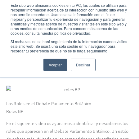
Ir
MAI
Este sitio web almacena cookies en tu PC, las cuales se utilizan para
recopilar información acerca de tu interacción con nuestro sitio web y
al
nos permite recordarte. Usamos esta información con el fin de
MEN
Fundación Actívate
contenido
mejorar y personalizar tu experiencia de navegación y para generar
analíticas y métricas acerca de nuestros visitantes en este sitio web y
otros medios de comunicación. Para conocer más acerca de las
cookies, consulta nuestra política de privacidad.
Si rechazas, no se hará seguimiento de tu información cuando visites
este sitio web. Se usará una sola cookie en tu navegador para
Debate
,
Formación de debate
recordar tu preferencia de que no se te haga seguimiento.
Roles BP
Aceptar
Declinar
febrero 5, 2020
Los Roles en el Debate Parlamento Británico
Roles BP
En el siguiente video os ayudamos a identificar y describimos los
roles que aparecen en el Debate Parlamento Británico. Un estilo
de debate más utilizado en las competiciones universitarias, pero