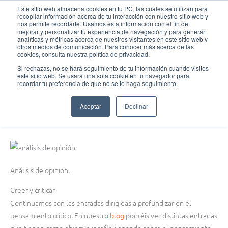
Ir
MAI
Este sitio web almacena cookies en tu PC, las cuales se utilizan para
recopilar información acerca de tu interacción con nuestro sitio web y
al
nos permite recordarte. Usamos esta información con el fin de
MEN
Fundación Actívate
contenido
mejorar y personalizar tu experiencia de navegación y para generar
analíticas y métricas acerca de nuestros visitantes en este sitio web y
otros medios de comunicación. Para conocer más acerca de las
cookies, consulta nuestra política de privacidad.
Si rechazas, no se hará seguimiento de tu información cuando visites
este sitio web. Se usará una sola cookie en tu navegador para
Pensamiento crítico
recordar tu preferencia de que no se te haga seguimiento.
PENSAMIENTO CRÍTICO: Análisis de opinión
Aceptar
Declinar
octubre 15, 2018
Análisis de opinión.
Creer y criticar
Continuamos con las entradas dirigidas a profundizar en el
pensamiento crítico. En nuestro
blog
podréis ver distintas entradas
que tienen como objetivo ir reflexionando sobre el pensamiento