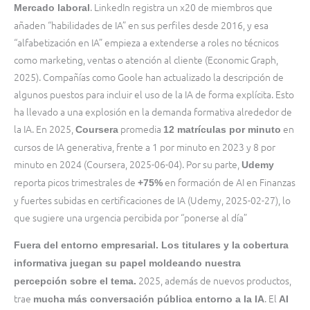
. LinkedIn registra un x20 de miembros que
Mercado laboral
añaden “habilidades de IA” en sus perfiles desde 2016, y esa
“alfabetización en IA” empieza a extenderse a roles no técnicos
como marketing, ventas o atención al cliente (Economic Graph,
2025). Compañías como Goole han actualizado la descripción de
algunos puestos para incluir el uso de la IA de forma explícita. Esto
ha llevado a una explosión en la demanda formativa alrededor de
la IA. En 2025,
promedia
en
Coursera
12 matrículas por minuto
cursos de IA generativa, frente a 1 por minuto en 2023 y 8 por
minuto en 2024 (Coursera, 2025-06-04). Por su parte,
Udemy
reporta picos trimestrales de
en formación de AI en Finanzas
+75%
y fuertes subidas en certificaciones de IA (Udemy, 2025-02-27), lo
que sugiere una urgencia percibida por “ponerse al día”
Fuera del entorno empresarial. Los titulares y la cobertura
informativa juegan su papel moldeando nuestra
2025, además de nuevos productos,
percepción sobre el tema.
trae
. El
mucha más conversación pública entorno a la IA
AI