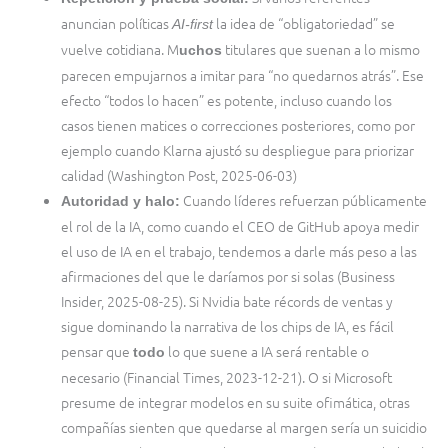
anuncian políticas
la idea de “obligatoriedad” se
AI-first
vuelve cotidiana. M
titulares que suenan a lo mismo
uchos
parecen empujarnos a imitar para “no quedarnos atrás”. Ese
efecto “todos lo hacen” es potente, incluso cuando los
casos tienen matices o correcciones posteriores, como por
ejemplo cuando Klarna ajustó su despliegue para priorizar
calidad (Washington Post, 2025-06-03)
Cuando líderes refuerzan públicamente
Autoridad y halo:
el rol de la IA, como cuando el CEO de GitHub apoya medir
el uso de IA en el trabajo, tendemos a darle más peso a las
afirmaciones del que le daríamos por si solas (Business
Insider, 2025-08-25). Si Nvidia bate récords de ventas y
sigue dominando la narrativa de los chips de IA, es fácil
pensar que
lo que suene a IA será rentable o
todo
necesario (Financial Times, 2023-12-21). O si Microsoft
presume de integrar modelos en su suite ofimática, otras
compañías sienten que quedarse al margen sería un suicidio