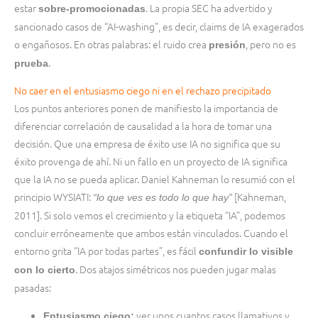
estar
. La propia SEC ha advertido y
sobre-promocionadas
sancionado casos de “AI-washing”, es decir, claims de IA exagerados
o engañosos. En otras palabras: el ruido crea
, pero no es
presión
.
prueba
No caer en el entusiasmo ciego ni en el rechazo precipitado
Los puntos anteriores ponen de manifiesto la importancia de
diferenciar correlación de causalidad a la hora de tomar una
decisión. Que una empresa de éxito use IA no significa que su
éxito provenga de ahí. Ni un fallo en un proyecto de IA significa
que la IA no se pueda aplicar. Daniel Kahneman lo resumió con el
principio WYSIATI:
[Kahneman,
“lo que ves es todo lo que hay”
2011]. Si solo vemos el crecimiento y la etiqueta “IA”, podemos
concluir erróneamente que ambos están vinculados. Cuando el
entorno grita “IA por todas partes”, es fácil
confundir lo visible
. Dos atajos simétricos nos pueden jugar malas
con lo cierto
pasadas:
ver unos cuantos casos llamativos y
Entusiasmo ciego: