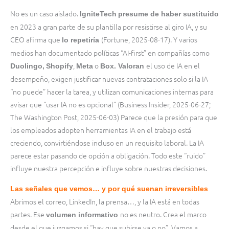
No es un caso aislado.
IgniteTech
presume de haber sustituido
en 2023 a gran parte de su plantilla por resistirse al giro IA, y su
CEO afirma que
(Fortune, 2025-08-17). Y varios
lo repetiría
medios han documentado políticas “AI-first” en compañías como
,
o
el uso de IA en el
Duolingo,
Shopify
Meta
Box. Valoran
desempeño, exigen justificar nuevas contrataciones solo si la IA
“no puede” hacer la tarea, y utilizan comunicaciones internas para
avisar que “usar IA no es opcional” (Business Insider, 2025-06-27;
The Washington Post, 2025-06-03) Parece que la presión para que
los empleados adopten herramientas IA en el trabajo está
creciendo, convirtiéndose incluso en un requisito laboral. La IA
parece estar pasando de opción a obligación. Todo este “ruido”
influye nuestra percepción e influye sobre nuestras decisiones.
Las señales que vemos… y por qué suenan irreversibles
Abrimos el correo, LinkedIn, la prensa…, y la IA está en todas
partes. Ese
no es neutro. Crea el marco
volumen informativo
desde el que juzgamos si “hay que subirse ya o no”. Vamos a