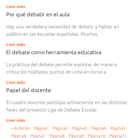
Leer más
Por qué debatir en el aula
Hay una verdadera necesidad de debatir y hablar en
público en las escuelas españolas. Muchos
Leer más
El debate como herramienta educativa
La práctica del debate permite explorar de manera
crítica los múltiples puntos de vista en torno a
Leer más
Papel del docente
El cuadro docente participa activamente en las distintas
fases del proyecto Liga de Debate Escolar.
Leer más
« Anterior
Página
1
Página
2
Página
3
Página
4
Página
5
Página
6
Página
7
Página
8
Página
9
Página
10
Página
11