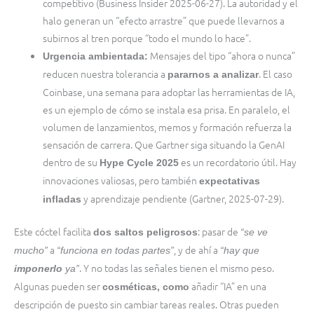
competitivo (Business Insider 2025-06-27). La autoridad y el
halo generan un “efecto arrastre” que puede llevarnos a
subirnos al tren porque “todo el mundo lo hace”.
Mensajes del tipo “ahora o nunca”
Urgencia ambientada:
reducen nuestra tolerancia a
. El caso
pararnos a analizar
Coinbase, una semana para adoptar las herramientas de IA,
es un ejemplo de cómo se instala esa prisa. En paralelo, el
volumen de lanzamientos, memos y formación refuerza la
sensación de carrera. Que Gartner siga situando la GenAI
dentro de su
es un recordatorio útil. Hay
Hype Cycle 2025
innovaciones valiosas, pero también
expectativas
y aprendizaje pendiente (Gartner, 2025-07-29).
infladas
Este cóctel facilita
: pasar de
dos saltos peligrosos
“se ve
a
, y de ahí a
mucho”
“funciona en todas partes”
“hay que
. Y no todas las señales tienen el mismo peso.
imponerlo
ya”
Algunas pueden ser
añadir “IA” en una
cosméticas, como
descripción de puesto sin cambiar tareas reales. Otras pueden