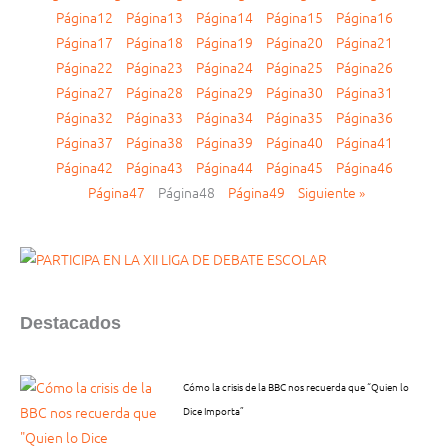
Página
12
Página
13
Página
14
Página
15
Página
16
Página
17
Página
18
Página
19
Página
20
Página
21
Página
22
Página
23
Página
24
Página
25
Página
26
Página
27
Página
28
Página
29
Página
30
Página
31
Página
32
Página
33
Página
34
Página
35
Página
36
Página
37
Página
38
Página
39
Página
40
Página
41
Página
42
Página
43
Página
44
Página
45
Página
46
Página
47
Página
48
Página
49
Siguiente »
Destacados
Cómo la crisis de la BBC nos recuerda que “Quien lo
Dice Importa”