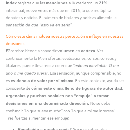
registra que las
a IA crecieron un
Index
menciones
21%
interanual, nueve veces más que en 2016, lo que multiplica
debates y noticias. El número de titulares y noticias alimenta la
sensación de que “esto va en serio”.
Cómo este clima moldea nuestra percepción e influye en nuestras
decisiones
cerebro tiende a convertir
en
. Ver
El
volumen
certeza
continuamente la IA en ofertas, evaluaciones, cursos, correos y
titulares, puede llevarnos a creer que
“esto es inevitable. O me
. Esa sensación, aunque comprensible, no
uno o me quedo fuera”
es
. En este contexto, ayuda ser
evidencia de valor por sí misma
consciente de
cómo este clima lleno de figuras de autoridad,
urgencias y pruebas sociales nos “empuja” a tomar
No se debe
decisiones en una determinada dirección.
confundir “lo que suena mucho” con “lo que a mi me interesa”.
Tres fuerzas alimentan ese empuje:
Si varios referentes
Repetición y prueba social: