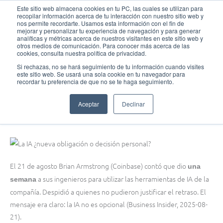
Ir
MAI
Este sitio web almacena cookies en tu PC, las cuales se utilizan para
recopilar información acerca de tu interacción con nuestro sitio web y
al
nos permite recordarte. Usamos esta información con el fin de
ME
Fundación Actívate
contenido
mejorar y personalizar tu experiencia de navegación y para generar
analíticas y métricas acerca de nuestros visitantes en este sitio web y
otros medios de comunicación. Para conocer más acerca de las
cookies, consulta nuestra política de privacidad.
Si rechazas, no se hará seguimiento de tu información cuando visites
este sitio web. Se usará una sola cookie en tu navegador para
Sin categoría
recordar tu preferencia de que no se te haga seguimiento.
La IA ¿nueva obligación o decisión personal?
Aceptar
Declinar
septiembre 25, 2025
El 21 de agosto Brian Armstrong (Coinbase) contó que dio
una
a sus ingenieros para utilizar las herramientas de IA de la
semana
compañía. Despidió a quienes no pudieron justificar el retraso. El
mensaje era claro: la IA no es opcional (Business Insider, 2025-08-
21).