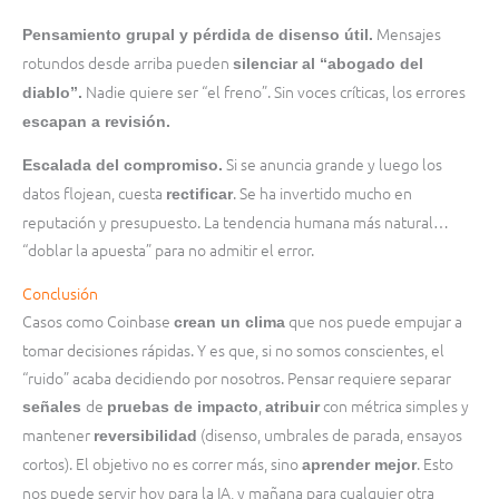
Mensajes
Pensamiento grupal y pérdida de disenso útil.
rotundos desde arriba pueden
silenciar al “abogado del
Nadie quiere ser “el freno”. Sin voces críticas, los errores
diablo”
.
escapan a revisión
.
Si se anuncia grande y luego los
Escalada del compromiso.
datos flojean, cuesta
. Se ha invertido mucho en
rectificar
reputación y presupuesto. La tendencia humana más natural…
“doblar la apuesta” para no admitir el error.
Conclusión
Casos como Coinbase
que nos puede empujar a
crean un clima
tomar decisiones rápidas. Y es que, si no somos conscientes, el
“ruido” acaba decidiendo por nosotros. Pensar requiere separar
de
,
con métrica simples y
señales
pruebas de impacto
atribuir
mantener
(disenso, umbrales de parada, ensayos
reversibilidad
cortos). El objetivo no es correr más, sino
. Esto
aprender mejor
nos puede servir hoy para la IA, y mañana para cualquier otra