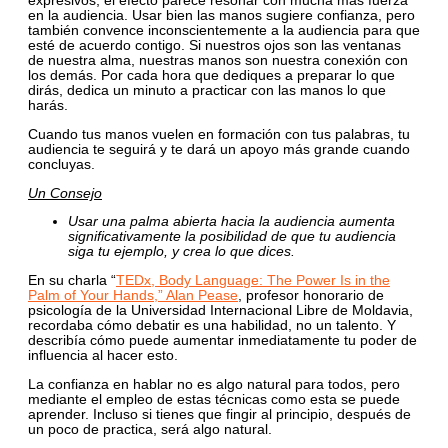
expresivos, el efecto parece resonar con mucha más fuerza
en la audiencia. Usar bien las manos sugiere confianza, pero
también convence inconscientemente a la audiencia para que
esté de acuerdo contigo. Si nuestros ojos son las ventanas
de nuestra alma, nuestras manos son nuestra conexión con
los demás. Por cada hora que dediques a preparar lo que
dirás, dedica un minuto a practicar con las manos lo que
harás.
Cuando tus manos vuelen en formación con tus palabras, tu
audiencia te seguirá y te dará un apoyo más grande cuando
concluyas.
Un Consejo
Usar una palma abierta hacia la audiencia aumenta
significativamente la posibilidad de que tu audiencia
siga tu ejemplo, y crea lo que dices.
En su charla “
TEDx, Body Language: The Power Is in the
Palm of Your Hands,” Alan Pease
, profesor honorario de
psicología de la Universidad Internacional Libre de Moldavia,
recordaba cómo debatir es una habilidad, no un talento. Y
describía cómo puede aumentar inmediatamente tu poder de
influencia al hacer esto.
La confianza en hablar no es algo natural para todos, pero
mediante el empleo de estas técnicas como esta se puede
aprender. Incluso si tienes que fingir al principio, después de
un poco de practica, será algo natural.