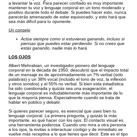
a levantar la voz. Para parecer confiado es muy importante
mantener tu voz y lenguaje corporal en un tono moderado y
positivo durante todo el debate. Si puedes hacer esto, nunca
parecerás amenazado de estar equivocado, y esto hará que
sea más difícil para tu oponente.
Un consejo
Actúa siempre como si estuvieras ganando, incluso si
piensas que puedes estar perdiendo. Si no crees que
estás ganando, nadie más lo hará.
LOS OJOS
Albert Mehrabian, un investigador pionero del lenguaje
corporal en la década de 1950, descubrió que el impacto total
de un mensaje es de aproximadamente un 7% verbal (solo
palabras) y un 38% vocal (incluido el tono de voz, la inflexión
y otros sonidos) y el 55% no verbal. Si bien esta estadística
ha sido cuestionada y quizás sea una exageración, el
lenguaje corporal es indudablemente más importante de lo
que la mayoría piensa. Especialmente cuando se trata de
hablar en público y debatir.
Si quieres parecer seguro, es esencial que uses bien tu
lenguaje corporal. La primera pregunta, y quizás la más
importante, es qué hacer con los ojos. El contacto visual es
una herramienta poderosa. Cuando uno mira a otra persona
a los ojos, la invitas a interactuar contigo y de inmediato se
vuelve más receptiva a lo que tienes que decir. Este es el tipo