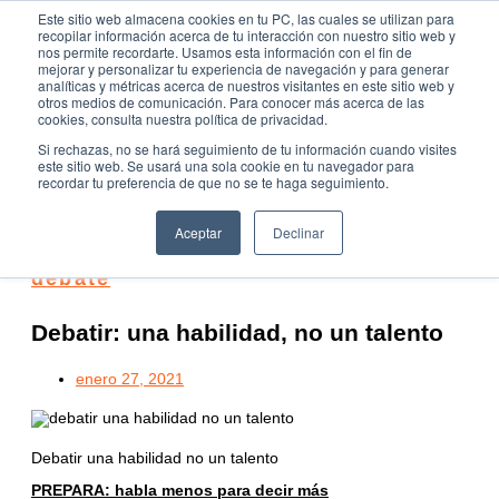
Ir al contenido
Este sitio web almacena cookies en tu PC, las cuales se utilizan para
recopilar información acerca de tu interacción con nuestro sitio web y
nos permite recordarte. Usamos esta información con el fin de
mejorar y personalizar tu experiencia de navegación y para generar
analíticas y métricas acerca de nuestros visitantes en este sitio web y
otros medios de comunicación. Para conocer más acerca de las
cookies, consulta nuestra política de privacidad.
Fundación Actívate
Si rechazas, no se hará seguimiento de tu información cuando visites
este sitio web. Se usará una sola cookie en tu navegador para
MAIN MENU
recordar tu preferencia de que no se te haga seguimiento.
Aceptar
Declinar
Consejos oratoria
,
Formación de
debate
Debatir: una habilidad, no un talento
enero 27, 2021
Debatir una habilidad no un talento
PREPARA: habla menos para decir más