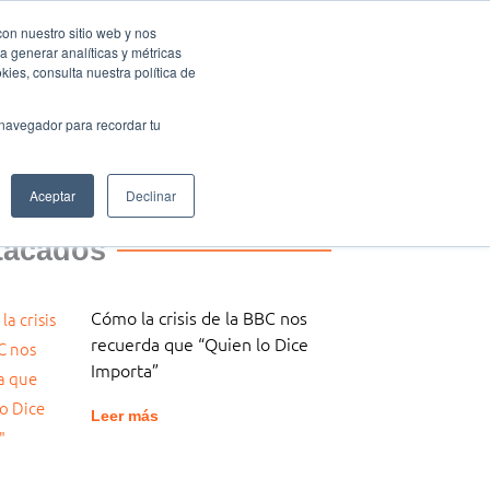
con nuestro sitio web y nos
a generar analíticas y métricas
Eventos Activa-t
Blog
Contacto
Mi cuenta
ies, consulta nuestra política de
 navegador para recordar tu
Aceptar
Declinar
tacados
Cómo la crisis de la BBC nos
recuerda que “Quien lo Dice
Importa”
Leer más