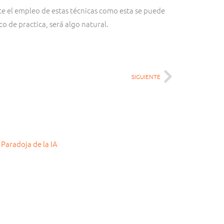
te el empleo de estas técnicas como esta se puede
co de practica, será algo natural.
SIGUIENTE
Siguiente
ina
ina
Página
Página
Página
Página
Página
Página
Página
Página
Página
Página
Página
Página
Página
Página
Página
Página
Página
Página
Página
Página
Página