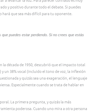
ar a levantar la voz. Para parecer confiado es muy
do y positivo durante todo el debate. Si puedes
 hará que sea más difícil para tu oponente.
s que puedes estar perdiendo. Si no crees que estás
n la década de 1950, descubrió que el impacto total
 un 38% vocal (incluido el tono de voz, la inflexión
o cuestionada y quizás sea una exageración, el lenguaje
iensa. Especialmente cuando se trata de hablar en
rporal. La primera pregunta, y quizás la más
herramienta poderosa. Cuando uno mira a otra persona