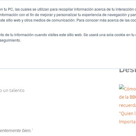
 tu PC, las cuales se utilizan para recopilar información acerca de tu interacción 
nformación con el fin de mejorar y personalizar tu experiencia de navegación y par
es somos
Ligas y Torneos
Formación
Oratoria
este sitio web y otros medios de comunicación. Para conocer más acerca de las cook
to de tu información cuando visites este sitio web. Se usará una sola cookie en tu
 seguimiento.
Des
ientemente bien.’