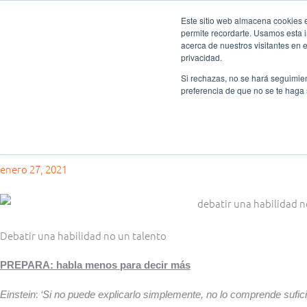
Ir
Este sitio web almacena cookies en
al
permite recordarte. Usamos esta i
Fundación Actívate
Quién
contenido
acerca de nuestros visitantes en 
privacidad.
Si rechazas, no se hará seguimien
preferencia de que no se te haga
Consejos oratoria
,
Formación de debate
Debatir: una habilidad, no un talento
enero 27, 2021
Debatir una habilidad no un talento
PREPARA: habla menos para decir más
:
Einstein
‘Si no puede explicarlo simplemente, no lo comprende sufic