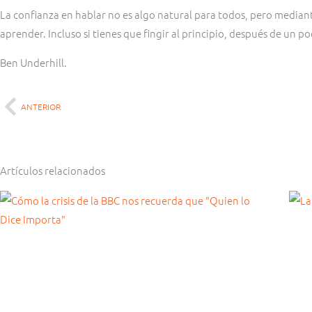
La confianza en hablar no es algo natural para todos, pero median
aprender. Incluso si tienes que fingir al principio, después de un po
Ben Underhill.
ANTERIOR
Ant
Artículos relacionados
Página
Página
Página
Página
Página
Página
Página
Página
Página
Página
Página
Página
Página
Página
Página
Página
Página
Página
Página
Página
Página
Página
Página
Página
Página
Página
Pág
Pág