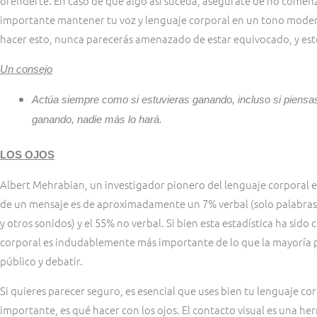
ofenderte. En caso de que algo así suceda, asegúrate de no comenz
importante mantener tu voz y lenguaje corporal en un tono modera
hacer esto, nunca parecerás amenazado de estar equivocado, y esto
Un consejo
Actúa siempre como si estuvieras ganando, incluso si piensa
ganando, nadie más lo hará.
LOS OJOS
Albert Mehrabian, un investigador pionero del lenguaje corporal e
de un mensaje es de aproximadamente un 7% verbal (solo palabras) y
y otros sonidos) y el 55% no verbal. Si bien esta estadística ha sid
corporal es indudablemente más importante de lo que la mayoría p
público y debatir.
Si quieres parecer seguro, es esencial que uses bien tu lenguaje co
importante, es qué hacer con los ojos. El contacto visual es una 