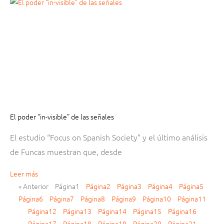
El poder “in-visible” de las señales
El estudio “Focus on Spanish Society” y el último análisis
de Funcas muestran que, desde
Leer más
« Anterior
Página
1
Página
2
Página
3
Página
4
Página
5
Página
6
Página
7
Página
8
Página
9
Página
10
Página
11
Página
12
Página
13
Página
14
Página
15
Página
16
Página
17
Página
18
Página
19
Página
20
Página
21