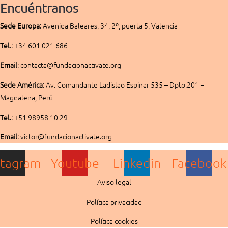
Encuéntranos
Sede
Europa
:
Avenida Baleares, 34, 2º, puerta 5, Valencia
Tel
.: +34 601 021 686
Email
: contacta@fundacionactivate.org
Sede América
:
Av. Comandante Ladislao Espinar 535 – Dpto.201 –
Magdalena, Perú
Tel.
: +51 98958 10 29
Email
: victor@fundacionactivate.org
stagram
Youtube
Linkedin
Facebook
Aviso legal
Política privacidad
Política cookies