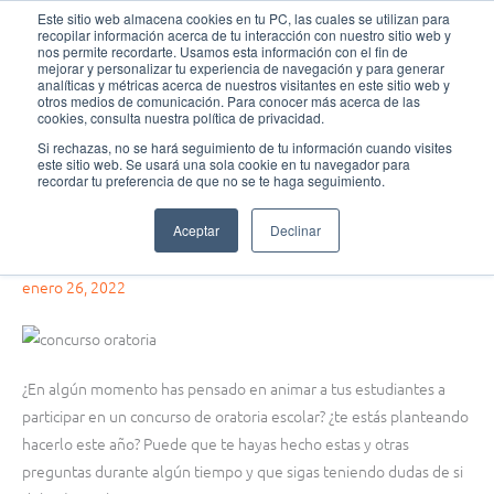
Ir
MAI
Este sitio web almacena cookies en tu PC, las cuales se utilizan para
recopilar información acerca de tu interacción con nuestro sitio web y
al
nos permite recordarte. Usamos esta información con el fin de
MEN
Fundación Actívate
contenido
mejorar y personalizar tu experiencia de navegación y para generar
analíticas y métricas acerca de nuestros visitantes en este sitio web y
otros medios de comunicación. Para conocer más acerca de las
cookies, consulta nuestra política de privacidad.
Si rechazas, no se hará seguimiento de tu información cuando visites
este sitio web. Se usará una sola cookie en tu navegador para
Consejos oratoria
recordar tu preferencia de que no se te haga seguimiento.
CONCURSO DE ORATORIA: Por qué deberíamos participar con
Aceptar
Declinar
nuestros estudiantes
enero 26, 2022
¿En algún momento has pensado en animar a tus estudiantes a
participar en un concurso de oratoria escolar? ¿te estás planteando
hacerlo este año? Puede que te hayas hecho estas y otras
preguntas durante algún tiempo y que sigas teniendo dudas de si