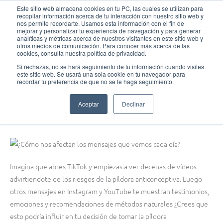
Ir
MAI
Este sitio web almacena cookies en tu PC, las cuales se utilizan para
recopilar información acerca de tu interacción con nuestro sitio web y
al
nos permite recordarte. Usamos esta información con el fin de
MEN
Fundación Actívate
contenido
mejorar y personalizar tu experiencia de navegación y para generar
analíticas y métricas acerca de nuestros visitantes en este sitio web y
otros medios de comunicación. Para conocer más acerca de las
cookies, consulta nuestra política de privacidad.
Si rechazas, no se hará seguimiento de tu información cuando visites
este sitio web. Se usará una sola cookie en tu navegador para
Pensamiento crítico
recordar tu preferencia de que no se te haga seguimiento.
¿Cómo nos influyen los mensajes que recibimos cada día?
Aceptar
Declinar
octubre 11, 2025
Imagina que abres TikTok y empiezas a ver decenas de vídeos
advirtiendote de los riesgos de la píldora anticonceptiva. Luego
otros mensajes en Instagram y YouTube te muestran testimonios,
emociones y recomendaciones de métodos naturales ¿Crees que
esto podría influir en tu decisión de tomar la píldora