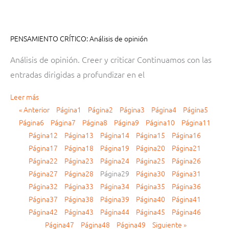
PENSAMIENTO CRÍTICO: Análisis de opinión
Análisis de opinión. Creer y criticar Continuamos con las
entradas dirigidas a profundizar en el
Leer más
« Anterior
Página
1
Página
2
Página
3
Página
4
Página
5
Página
6
Página
7
Página
8
Página
9
Página
10
Página
11
Página
12
Página
13
Página
14
Página
15
Página
16
Página
17
Página
18
Página
19
Página
20
Página
21
Página
22
Página
23
Página
24
Página
25
Página
26
Página
27
Página
28
Página
29
Página
30
Página
31
Página
32
Página
33
Página
34
Página
35
Página
36
Página
37
Página
38
Página
39
Página
40
Página
41
Página
42
Página
43
Página
44
Página
45
Página
46
Página
47
Página
48
Página
49
Siguiente »