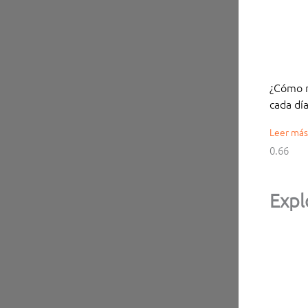
¿Cómo n
cada día
Leer más
Expl