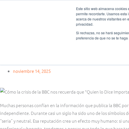
Ir
Este sitio web almacena cookies en
al
permite recordarte. Usamos esta i
Fundación Actívate
Quié
contenido
acerca de nuestros visitantes en 
privacidad.
Si rechazas, no se hará seguimien
preferencia de que no se te haga
Sin categoría
Cómo la crisis de la BBC nos recuerda que “Quien lo Dice Importa”
noviembre 14, 2025
Muchas personas confían en la información que publica la BBC por
independiente. Durante casi un siglo ha sido uno de los símbolos 
“seria” y neutral. Esa reputación crea un efecto muy humano: si un
profesional y honesta, tendemos a pensar que todo lo que hace tamb