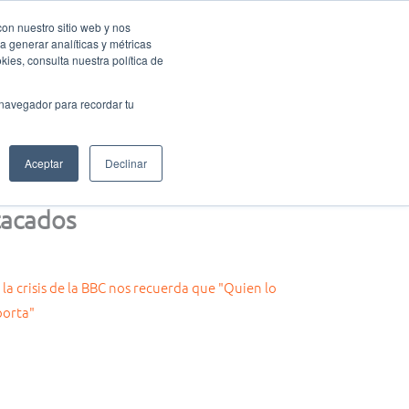
con nuestro sitio web y nos
a generar analíticas y métricas
Eventos Activa-t
Blog
Contacto
Mi cuenta
ies, consulta nuestra política de
 navegador para recordar tu
Aceptar
Declinar
acados