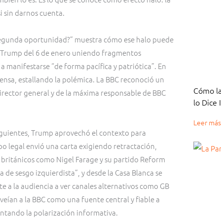
i sin darnos cuenta.
segunda oportunidad?” muestra cómo ese halo puede
e Trump del 6 de enero uniendo fragmentos
 manifestarse “de forma pacífica y patriótica”. En
prensa, estallando la polémica. La BBC reconoció un
Cómo la
 director general y de la máxima responsable de BBC
lo Dice
Leer más
siguientes, Trump aprovechó el contexto para
o legal envió una carta exigiendo retractación,
 británicos como Nigel Farage y su partido Reform
a de sesgo izquierdista”, y desde la Casa Blanca se
e a la audiencia a ver canales alternativos como GB
eían a la BBC como una fuente central y fiable a
entando la polarización informativa.