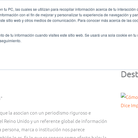
 tu PC, las cuales se utilizan para recopilar información acerca de tu interacción 
nformación con el fin de mejorar y personalizar tu experiencia de navegación y par
nes somos
Ligas y Torneos
Formación
Oratoria
este sitio web y otros medios de comunicación. Para conocer más acerca de las cook
to de tu información cuando visites este sitio web. Se usará una sola cookie en tu
 seguimiento.
Dest
que la asocian con un periodismo riguroso e
del Reino Unido y un referente global de información
a persona, marca o institución nos parece
ién lo es. Es lo que se conoce como efecto halo: la