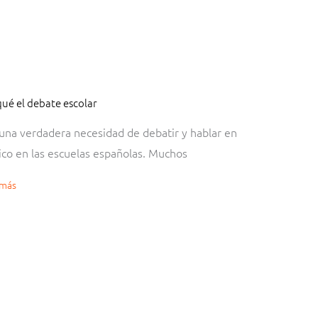
qué el debate escolar
ina
ina
Página
Página
Página
Página
Página
Página
Página
Página
Página
Página
Página
Página
Página
Página
Página
Página
Página
Página
Página
Página
Página
una verdadera necesidad de debatir y hablar en
ico en las escuelas españolas. Muchos
 más