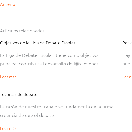
Anterior
Artículos relacionados
Objetivos de la Liga de Debate Escolar
Por 
Página
Página
Página
Página
Página
Página
Página
Página
Página
Página
Página
Página
Página
Página
Página
Página
Página
Página
Página
Página
Página
Página
Página
Página
Página
Página
Pág
Pág
La Liga de Debate Escolar tiene como objetivo
Hay 
principal contribuir al desarrollo de l@s jóvenes
públ
Leer más
Leer
Técnicas de debate
La razón de nuestro trabajo se fundamenta en la firma
creencia de que el debate
Leer más