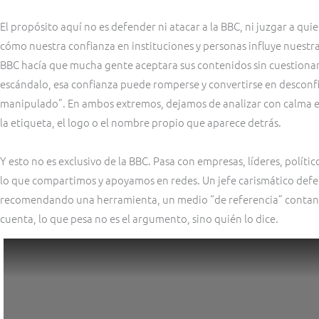
El propósito aquí no es defender ni atacar a la BBC, ni juzgar a qu
cómo nuestra confianza en instituciones y personas influye nuestras
BBC hacía que mucha gente aceptara sus contenidos sin cuestionarlo
escándalo, esa confianza puede romperse y convertirse en desconfia
manipulado”. En ambos extremos, dejamos de analizar con calma e
la etiqueta, el logo o el nombre propio que aparece detrás.
Y esto no es exclusivo de la BBC. Pasa con empresas, líderes, polít
lo que compartimos y apoyamos en redes. Un jefe carismático def
recomendando una herramienta, un medio “de referencia” contan
cuenta, lo que pesa no es el argumento, sino quién lo dice.