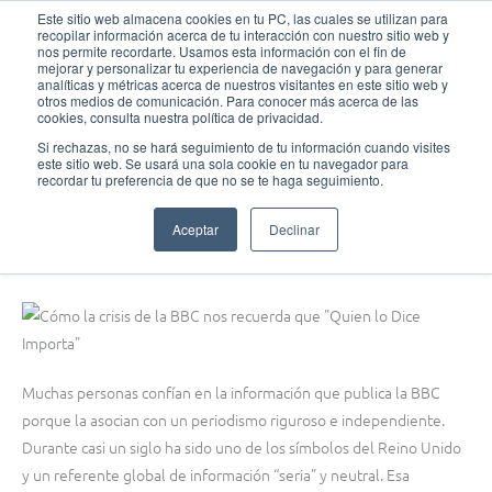
Ir
MAI
Este sitio web almacena cookies en tu PC, las cuales se utilizan para
recopilar información acerca de tu interacción con nuestro sitio web y
al
nos permite recordarte. Usamos esta información con el fin de
MEN
Fundación Actívate
contenido
mejorar y personalizar tu experiencia de navegación y para generar
analíticas y métricas acerca de nuestros visitantes en este sitio web y
otros medios de comunicación. Para conocer más acerca de las
cookies, consulta nuestra política de privacidad.
Si rechazas, no se hará seguimiento de tu información cuando visites
este sitio web. Se usará una sola cookie en tu navegador para
Sin categoría
recordar tu preferencia de que no se te haga seguimiento.
Cómo la crisis de la BBC nos recuerda que “Quien lo Dice Importa”
Aceptar
Declinar
noviembre 14, 2025
Muchas personas confían en la información que publica la BBC
porque la asocian con un periodismo riguroso e independiente.
Durante casi un siglo ha sido uno de los símbolos del Reino Unido
y un referente global de información “seria” y neutral. Esa