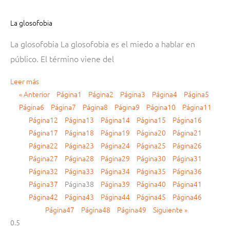
La glosofobia
La glosofobia La glosofobia es el miedo a hablar en
público. El término viene del
Leer más
« Anterior
Página
1
Página
2
Página
3
Página
4
Página
5
Página
6
Página
7
Página
8
Página
9
Página
10
Página
11
Página
12
Página
13
Página
14
Página
15
Página
16
Página
17
Página
18
Página
19
Página
20
Página
21
Página
22
Página
23
Página
24
Página
25
Página
26
Página
27
Página
28
Página
29
Página
30
Página
31
Página
32
Página
33
Página
34
Página
35
Página
36
Página
37
Página
38
Página
39
Página
40
Página
41
Página
42
Página
43
Página
44
Página
45
Página
46
Página
47
Página
48
Página
49
Siguiente »