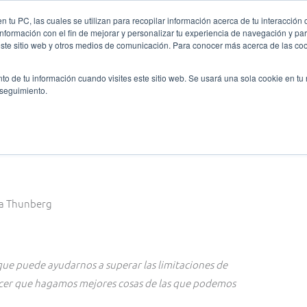
 tu PC, las cuales se utilizan para recopilar información acerca de tu interacción 
nformación con el fin de mejorar y personalizar tu experiencia de navegación y par
nes somos
Ligas y Torneos
Formación
Oratoria
este sitio web y otros medios de comunicación. Para conocer más acerca de las cook
to de tu información cuando visites este sitio web. Se usará una sola cookie en tu
 seguimiento.
ud
que puede ayudarnos a superar las limitaciones de
hacer que hagamos mejores cosas de las que podemos