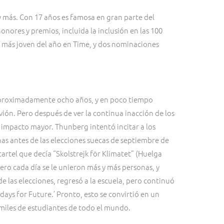
y más. Con 17 años es famosa en gran parte del
ores y premios, incluida la inclusión en las 100
a más joven del año en Time, y dos nominaciones
 aproximadamente ocho años, y en poco tiempo
vión. Pero después de ver la continua inacción de los
impacto mayor. Thunberg intentó incitar a los
nas antes de las elecciones suecas de septiembre de
cartel que decía “Skolstrejk för Klimatet” (Huelga
pero cada día se le unieron más y más personas, y
e las elecciones, regresó a la escuela, pero continuó
ays for Future.’ Pronto, esto se convirtió en un
miles de estudiantes de todo el mundo.