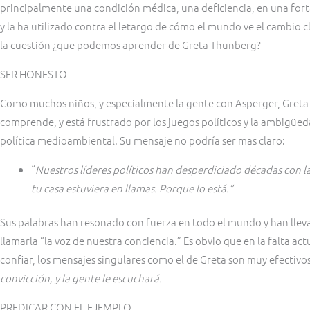
principalmente una condición médica, una deficiencia, en una forta
y la ha utilizado contra el letargo de cómo el mundo ve el cambio c
la cuestión ¿que podemos aprender de Greta Thunberg?
SER HONESTO
Como muchos niños, y especialmente la gente con Asperger, Greta
comprende, y está frustrado por los juegos políticos y la ambigüeda
política medioambiental. Su mensaje no podría ser mas claro:
“
Nuestros líderes políticos han desperdiciado décadas con l
tu casa estuviera en llamas. Porque lo está.”
Sus palabras han resonado con fuerza en todo el mundo y han lleva
llamarla “la voz de nuestra conciencia.” Es obvio que en la falta a
confiar, los mensajes singulares como el de Greta son muy efectivos
convicción, y la gente le escuchará.
PREDICAR CON EL EJEMPLO