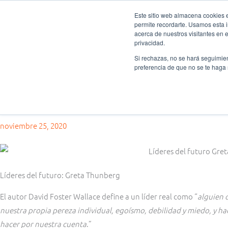
Ir
Este sitio web almacena cookies en
al
permite recordarte. Usamos esta i
Fundación Actívate
Quié
contenido
acerca de nuestros visitantes en 
privacidad.
Si rechazas, no se hará seguimien
preferencia de que no se te haga
Consejos oratoria
Líderes del futuro: Greta Thunberg, la superpotencia de la juvent
noviembre 25, 2020
Líderes del futuro: Greta Thunberg
El autor David Foster Wallace define a un líder real como “
alguien 
nuestra propia pereza individual, egoísmo, debilidad y miedo, y 
hacer por nuestra cuenta
.”