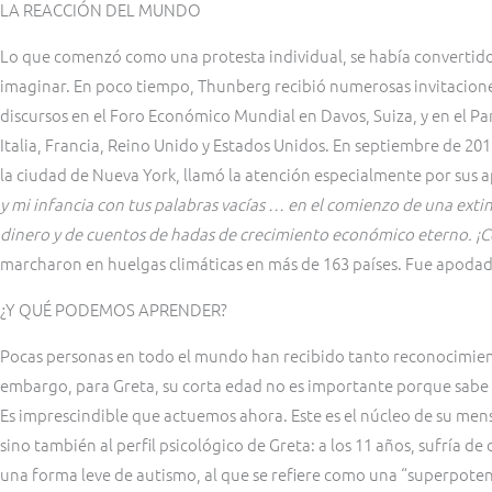
LA REACCIÓN DEL MUNDO
Lo que comenzó como una protesta individual, se había convertido
imaginar. En poco tiempo, Thunberg recibió numerosas invitacione
discursos en el Foro Económico Mundial en Davos, Suiza, y en el Pa
Italia, Francia, Reino Unido y Estados Unidos. En septiembre de 20
la ciudad de Nueva York, llamó la atención especialmente por sus 
y mi infancia con tus palabras vacías … en el comienzo de una extin
dinero y de cuentos de hadas de crecimiento económico eterno. ¡C
marcharon en huelgas climáticas en más de 163 países. Fue apodado
¿Y QUÉ PODEMOS APRENDER?
Pocas personas en todo el mundo han recibido tanto reconocimient
embargo, para Greta, su corta edad no es importante porque sabe q
Es imprescindible que actuemos ahora. Este es el núcleo de su men
sino también al perfil psicológico de Greta: a los 11 años, sufría d
una forma leve de autismo, al que se refiere como una “superpoten