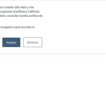
con nuestro sitio web y nos
a generar analíticas y métricas
Eventos Activa-t
Blog
Contacto
Mi cuenta
ies, consulta nuestra política de
 navegador para recordar tu
Aceptar
Declinar