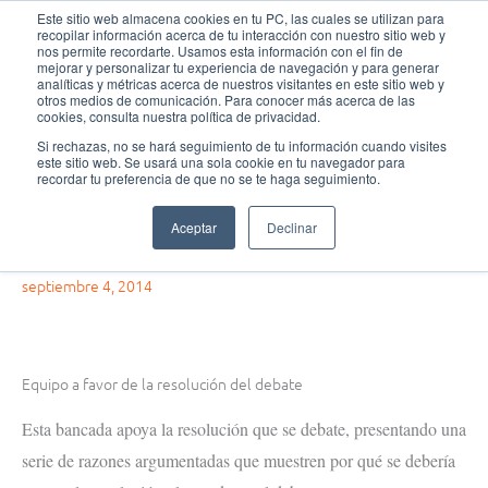
Ir
MAI
Este sitio web almacena cookies en tu PC, las cuales se utilizan para
recopilar información acerca de tu interacción con nuestro sitio web y
al
nos permite recordarte. Usamos esta información con el fin de
ME
Fundación Actívate
contenido
mejorar y personalizar tu experiencia de navegación y para generar
analíticas y métricas acerca de nuestros visitantes en este sitio web y
otros medios de comunicación. Para conocer más acerca de las
cookies, consulta nuestra política de privacidad.
Si rechazas, no se hará seguimiento de tu información cuando visites
este sitio web. Se usará una sola cookie en tu navegador para
Formación de debate
,
Ligas y torneos de
recordar tu preferencia de que no se te haga seguimiento.
debate
Aceptar
Declinar
Equipo a favor de la resolución del debate
septiembre 4, 2014
Equipo a favor de la resolución del debate
Esta bancada apoya la resolución que se debate, presentando una
serie de razones argumentadas que muestren por qué se debería