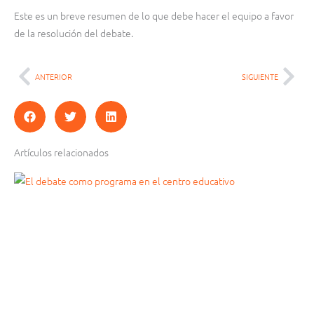
Este es un breve resumen de lo que debe hacer el equipo a favor
de la resolución del debate.
ANTERIOR
SIGUIENTE
Ant
Sig
Artículos relacionados
Página
Página
Página
Página
Página
Página
Página
Página
Página
Página
Página
Página
Página
Página
Página
Página
Página
Página
Página
Página
Página
Página
Página
Página
Página
Página
Página
Página
Página
Página
Página
Página
Página
Página
Página
Página
Página
Página
Página
Página
Página
Página
Página
Página
Página
Página
Pág
Pág
Pág