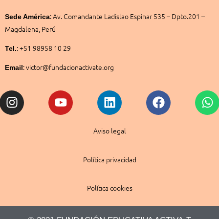
:
Av. Comandante Ladislao Espinar 535 – Dpto.201 –
Sede América
Magdalena, Perú
: +51 98958 10 29
Tel.
: victor@fundacionactivate.org
Email
Instagram
Youtube
Linkedin
Facebook
W
Aviso legal
Política privacidad
Política cookies