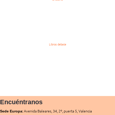
Libros debate
Encuéntranos
:
Avenida Baleares, 34, 2º, puerta 5, Valencia
Sede
Europa