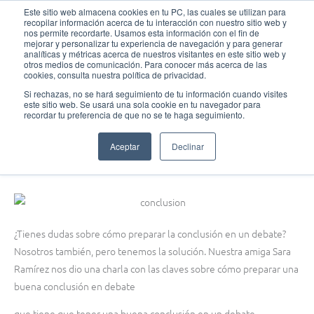
Ir
MAI
Este sitio web almacena cookies en tu PC, las cuales se utilizan para
recopilar información acerca de tu interacción con nuestro sitio web y
al
nos permite recordarte. Usamos esta información con el fin de
ME
Fundación Actívate
contenido
mejorar y personalizar tu experiencia de navegación y para generar
analíticas y métricas acerca de nuestros visitantes en este sitio web y
otros medios de comunicación. Para conocer más acerca de las
cookies, consulta nuestra política de privacidad.
Si rechazas, no se hará seguimiento de tu información cuando visites
este sitio web. Se usará una sola cookie en tu navegador para
Formación de debate
recordar tu preferencia de que no se te haga seguimiento.
¿Cómo preparar la conclusión en un debate?
Aceptar
Declinar
febrero 15, 2022
¿Tienes dudas sobre cómo preparar la conclusión en un debate?
Nosotros también, pero tenemos la solución. Nuestra amiga Sara
Ramírez nos dio una charla con las claves sobre cómo preparar una
buena conclusión en debate
que tiene que tener una buena conclusión en un debate.