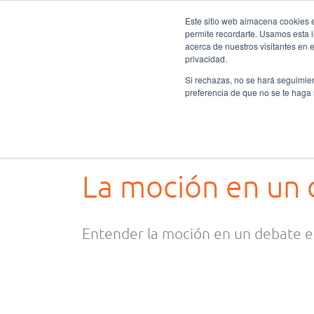
Ir
Este sitio web almacena cookies en
al
permite recordarte. Usamos esta i
Fundación Actívate
Quién
contenido
acerca de nuestros visitantes en 
privacidad.
Si rechazas, no se hará seguimien
preferencia de que no se te haga
Buscar
por:
La moción en un
Entender la moción en un debate e