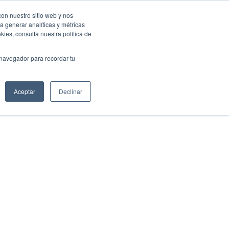
con nuestro sitio web y nos
a generar analíticas y métricas
Eventos Activa-t
Blog
Contacto
Mi cuenta
ies, consulta nuestra política de
 navegador para recordar tu
Aceptar
Declinar