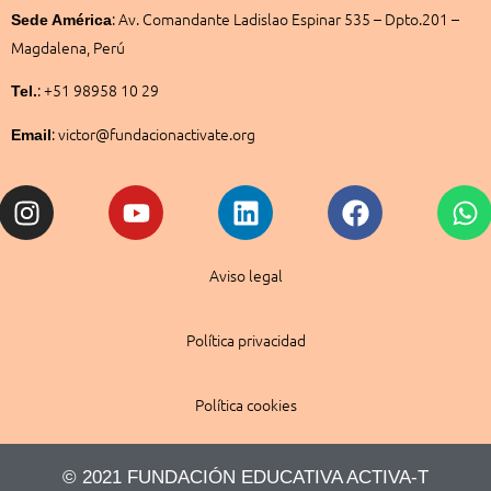
:
Av. Comandante Ladislao Espinar 535 – Dpto.201 –
Sede América
Magdalena, Perú
: +51 98958 10 29
Tel.
: victor@fundacionactivate.org
Email
Instagram
Youtube
Linkedin
Facebook
W
Aviso legal
Política privacidad
Política cookies
© 2021 FUNDACIÓN EDUCATIVA ACTIVA-T​