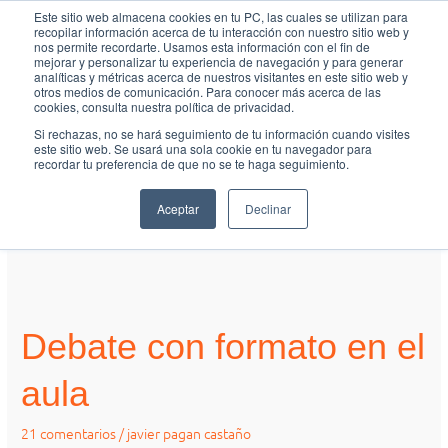
Ir
MAI
Este sitio web almacena cookies en tu PC, las cuales se utilizan para
recopilar información acerca de tu interacción con nuestro sitio web y
al
nos permite recordarte. Usamos esta información con el fin de
ME
Fundación Actívate
contenido
mejorar y personalizar tu experiencia de navegación y para generar
analíticas y métricas acerca de nuestros visitantes en este sitio web y
otros medios de comunicación. Para conocer más acerca de las
cookies, consulta nuestra política de privacidad.
Si rechazas, no se hará seguimiento de tu información cuando visites
este sitio web. Se usará una sola cookie en tu navegador para
recordar tu preferencia de que no se te haga seguimiento.
debate en el aula
Aceptar
Declinar
Debate
con
Debate con formato en el
formato
en
aula
el
aula
21 comentarios
/
javier pagan castaño