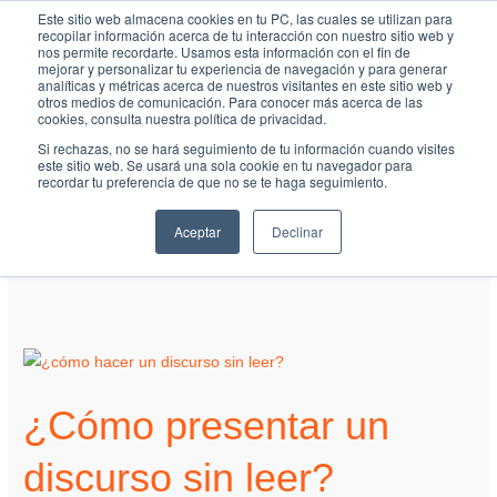
Ir
MAI
Este sitio web almacena cookies en tu PC, las cuales se utilizan para
recopilar información acerca de tu interacción con nuestro sitio web y
al
nos permite recordarte. Usamos esta información con el fin de
ME
Fundación Actívate
mejorar y personalizar tu experiencia de navegación y para generar
contenido
analíticas y métricas acerca de nuestros visitantes en este sitio web y
otros medios de comunicación. Para conocer más acerca de las
cookies, consulta nuestra política de privacidad.
Si rechazas, no se hará seguimiento de tu información cuando visites
este sitio web. Se usará una sola cookie en tu navegador para
recordar tu preferencia de que no se te haga seguimiento.
16 de enero de 2023
Aceptar
Declinar
¿Cómo
presentar
¿Cómo presentar un
un
discurso
discurso sin leer?
sin