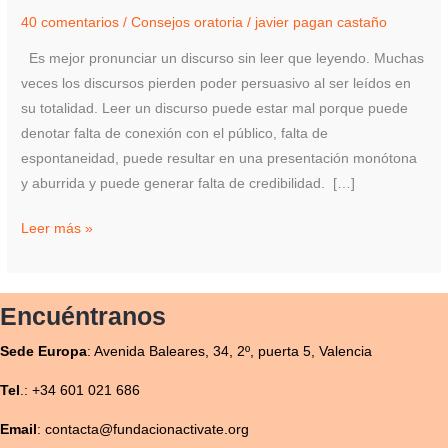
leer?
40 comentarios
/
Consejos oratoria
/
javier pagan castaño
Es mejor pronunciar un discurso sin leer que leyendo. Muchas
veces los discursos pierden poder persuasivo al ser leídos en
su totalidad. Leer un discurso puede estar mal porque puede
denotar falta de conexión con el público, falta de
espontaneidad, puede resultar en una presentación monótona
y aburrida y puede generar falta de credibilidad. […]
Leer más »
Encuéntranos
Sede
Europa
:
Avenida Baleares, 34, 2º, puerta 5, Valencia
Tel
.: +34 601 021 686
Email
: contacta@fundacionactivate.org