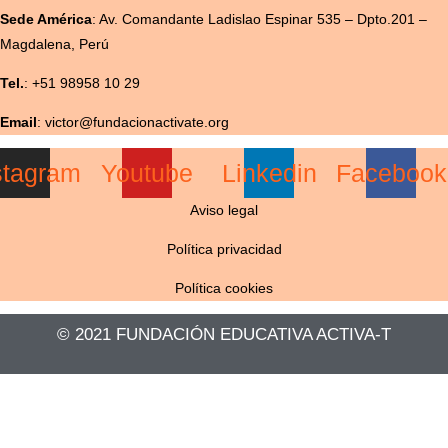
Sede América
:
Av. Comandante Ladislao Espinar 535 – Dpto.201 –
Magdalena, Perú
Tel.
: +51 98958 10 29
Email
: victor@fundacionactivate.org
stagram
Youtube
Linkedin
Facebook
Aviso legal
Política privacidad
Política cookies
© 2021 FUNDACIÓN EDUCATIVA ACTIVA-T​