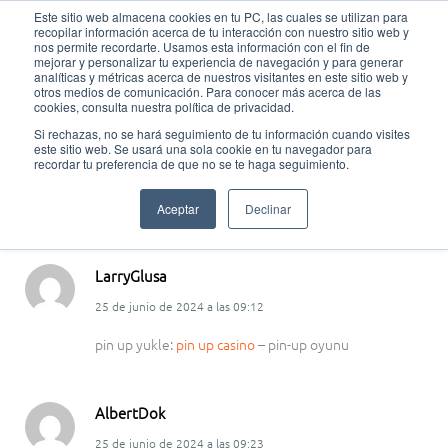
Este sitio web almacena cookies en tu PC, las cuales se utilizan para
recopilar información acerca de tu interacción con nuestro sitio web y
nos permite recordarte. Usamos esta información con el fin de
mejorar y personalizar tu experiencia de navegación y para generar
analíticas y métricas acerca de nuestros visitantes en este sitio web y
otros medios de comunicación. Para conocer más acerca de las
cookies, consulta nuestra política de privacidad.
• ¿Qué es la argumentación?
Si rechazas, no se hará seguimiento de tu información cuando visites
este sitio web. Se usará una sola cookie en tu navegador para
recordar tu preferencia de que no se te haga seguimiento.
6 comentarios
Contraer comentarios
Aceptar
Declinar
LarryGlusa
25 de junio de 2024
a las
09:12
pin up yukle:
pin up casino
– pin-up oyunu
AlbertDok
25 de junio de 2024
a las
09:23